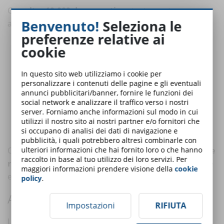
Con
oltre 10.000 documenti
costantemente
Benvenuto!
Seleziona le
aggiornati, la Banca Dati raccoglie e organizza:
preferenze relative ai
Leggi fondamentali e decreti
in materia di sicurezza e salute
cookie
sul lavoro.
Sentenze giurisprudenziali
che aiutano a interpretare
In questo sito web utilizziamo i cookie per
correttamente la normativa e la sua applicazione pratica.
personalizzare i contenuti delle pagine e gli eventuali
annunci pubblicitari/banner, fornire le funzioni dei
Circolari ministeriali
e altri riferimenti ufficiali che
social network e analizzare il traffico verso i nostri
completano il quadro delle fonti.
server. Forniamo anche informazioni sul modo in cui
Risposte ad Interpelli
utilizzi il nostro sito ai nostri partner e/o fornitori che
Buone prassi e linee guida
si occupano di analisi dei dati di navigazione e
pubblicità, i quali potrebbero altresì combinarle con
ulteriori informazioni che hai fornito loro o che hanno
Ogni documento è organizzato per consentire
ricerche
raccolto in base al tuo utilizzo dei loro servizi. Per
rapide e intuitive
, così da trovare subito ciò che serve
maggiori informazioni prendere visione della
cookie
e passare all’azione senza dispersioni.
policy
.
A CHI SI RIVOLGE
Impostazioni
RIFIUTA
La Banca Dati è progettata per rispondere alle