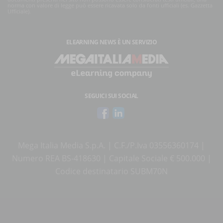
norma con valore di legge può essere ricavata solo da fonti ufficiali (es. Gazzetta
Ufficiale).
ELEARNING NEWS
È UN SERVIZIO
SEGUICI SUI SOCIAL
Mega Italia Media S.p.A. | C.F./P.Iva 03556360174 |
Numero REA BS-418630 | Capitale Sociale € 500.000 |
Codice destinatario SUBM70N