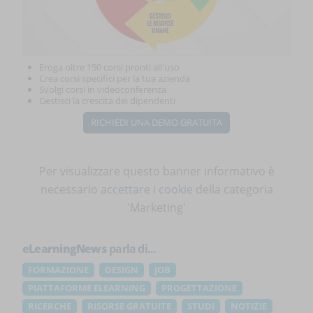
Eroga oltre 150 corsi pronti all'uso
Crea corsi specifici per la tua azienda
Svolgi corsi in videoconferenza
Gestisci la crescita dei dipendenti
RICHIEDI UNA DEMO GRATUITA
Per visualizzare questo banner informativo è
necessario
accettare i cookie
della categoria
'Marketing'
eLearningNews
parla di...
FORMAZIONE
DESIGN
JOB
PIATTAFORME ELEARNING
PROGETTAZIONE
RICERCHE
RISORSE GRATUITE
STUDI
NOTIZIE