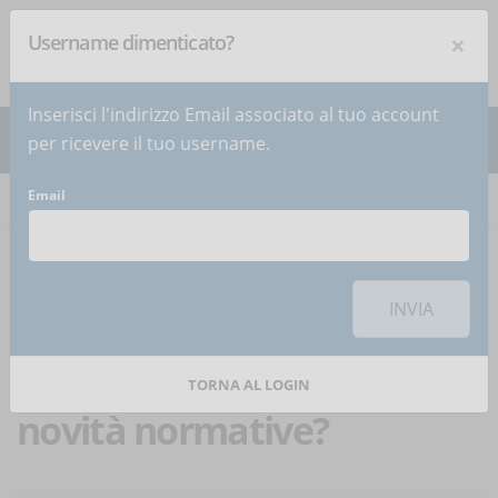
×
Username dimenticato?
NEWSLETTER
Iscriviti
!
Inserisci l'indirizzo Email associato al tuo account
per ricevere il tuo username.
Email
Home
Articoli
Articolo
Per utilizzare questa funzionalità di condivisione sui social network è
necessario
accettare i cookie
della categoria 'Marketing'
INVIA
Sicurezza sul lavoro:
come non perdersi le
TORNA AL LOGIN
novità normative?