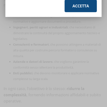
necessità di diversi profili professionali:
ACCETTA
RSPP e ASPP
, che devono gestire con tempestività le novità
normative e aggiornare documenti e procedure.
Ingegneri, periti agrari e industriali
, che necessitano di
dimostrare la continuità del proprio aggiornamento tecnico e
legislativo.
Consulenti e formatori
, che possono attingere a materiali di
alta qualità per costruire percorsi formativi o consulenze su
misura.
Aziende e datori di lavoro
, che vogliono garantire la
conformità senza rallentare la produttività.
Enti pubblici
, che devono monitorare e applicare normative
complesse su larga scala.
In ogni caso, l’obiettivo è lo stesso:
ridurre la
complessità
, fornendo informazioni affidabili e subito
operative.