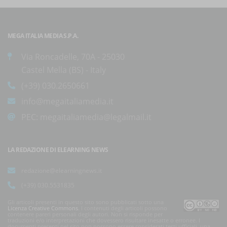
MEGA ITALIA MEDIA S.P.A.
Via Roncadelle, 70A - 25030
Castel Mella (BS) - Italy
(+39) 030.2650661
info@megaitaliamedia.it
PEC:
megaitaliamedia@legalmail.it
LA REDAZIONE DI ELEARNING NEWS
redazione@elearningnews.it
(+39) 030.5531835
Gli articoli presenti in questo sito sono pubblicati sotto una
Licenza Creative Commons
. I contenuti degli articoli possono
contenere pareri personali degli autori. Non si risponde per
traduzioni e/o interpretazioni che dovessero risultare inesatte o erronee. I
documenti presenti nel sito non possono essere considerati testi ufficiali, una