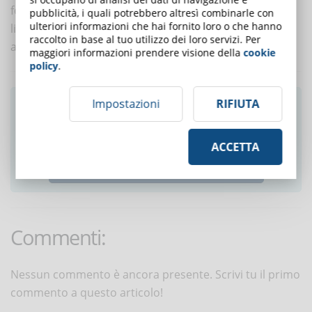
formativi adatti alle esigenze locali sia in termini
pubblicità, i quali potrebbero altresì combinarle con
ulteriori informazioni che hai fornito loro o che hanno
linguistici sia in termini di preferenza per i contenuti
raccolto in base al tuo utilizzo dei loro servizi. Per
audio e video e social learning.
maggiori informazioni prendere visione della
cookie
policy
.
Impostazioni
RIFIUTA
Ti è piaciuto questo articolo? Iscriviti alla
newsletter e ricevi le notizie settimanali!
ACCETTA
ISCRIVITI ALLA NEWSLETTER
Commenti:
Nessun commento è ancora presente. Scrivi tu il primo
commento a questo articolo!