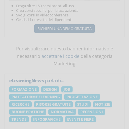
Eroga oltre 150 corsi pronti all'uso
Crea corsi specifici per la tua azienda
Svolgi corsi in videoconferenza
Gestisci la crescita dei dipendenti
RICHIEDI UNA DEMO GRATUITA
Per visualizzare questo banner informativo è
necessario
accettare i cookie
della categoria
'Marketing'
eLearningNews
parla di...
FORMAZIONE
DESIGN
JOB
PIATTAFORME ELEARNING
PROGETTAZIONE
RICERCHE
RISORSE GRATUITE
STUDI
NOTIZIE
BUONE PRATICHE
NORMATIVA
RECENSIONI
TRENDS
INFOGRAFICHE
EVENTI E FIERE