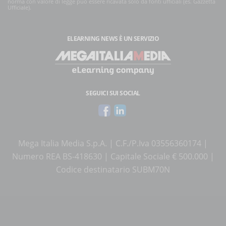
norma con valore di legge può essere ricavata solo da fonti ufficiali (es. Gazzetta
Ufficiale).
ELEARNING NEWS
È UN SERVIZIO
SEGUICI SUI SOCIAL
Mega Italia Media S.p.A. | C.F./P.Iva 03556360174 |
Numero REA BS-418630 | Capitale Sociale € 500.000 |
Codice destinatario SUBM70N