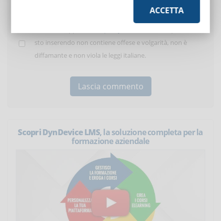
ACCETTA
Ho letto e approvato la
policy dei commenti
. Il post che
sto inserendo non contiene offese e volgarità, non è
diffamante e non viola le leggi italiane.
Scopri DynDevice LMS
, la soluzione completa per la
formazione aziendale