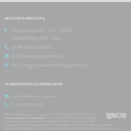
MEGA ITALIA MEDIA S.P.A.
Via Roncadelle, 70A - 25030
Castel Mella (BS) - Italy
(+39) 030.2650661
info@megaitaliamedia.it
PEC:
megaitaliamedia@legalmail.it
LA REDAZIONE DI ELEARNING NEWS
redazione@elearningnews.it
(+39) 030.5531835
Gli articoli presenti in questo sito sono pubblicati sotto una
Licenza Creative Commons
. I contenuti degli articoli possono
contenere pareri personali degli autori. Non si risponde per
traduzioni e/o interpretazioni che dovessero risultare inesatte o erronee. I
documenti presenti nel sito non possono essere considerati testi ufficiali, una