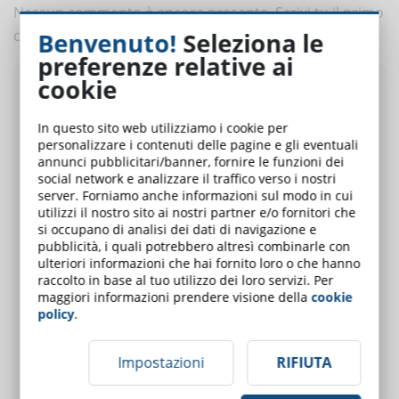
Nessun commento è ancora presente. Scrivi tu il primo
commento a questo articolo!
Benvenuto!
Seleziona le
preferenze relative ai
cookie
Pubblica un commento
In questo sito web utilizziamo i cookie per
personalizzare i contenuti delle pagine e gli eventuali
annunci pubblicitari/banner, fornire le funzioni dei
Utente:
social network e analizzare il traffico verso i nostri
server. Forniamo anche informazioni sul modo in cui
utilizzi il nostro sito ai nostri partner e/o fornitori che
E-Mail (solo per
si occupano di analisi dei dati di navigazione e
ricevere le
pubblicità, i quali potrebbero altresì combinarle con
ulteriori informazioni che hai fornito loro o che hanno
risposte)
raccolto in base al tuo utilizzo dei loro servizi. Per
maggiori informazioni prendere visione della
cookie
Inserisci il tuo
policy
.
commento:
Impostazioni
RIFIUTA