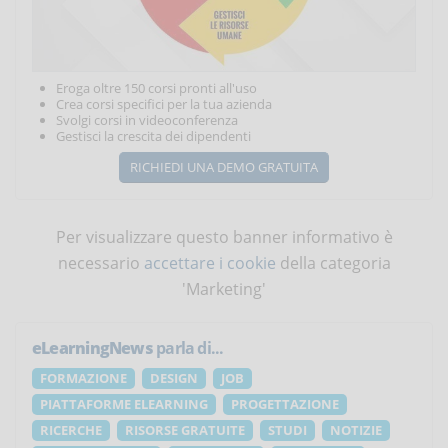
Eroga oltre 150 corsi pronti all'uso
Crea corsi specifici per la tua azienda
Svolgi corsi in videoconferenza
Gestisci la crescita dei dipendenti
RICHIEDI UNA DEMO GRATUITA
Per visualizzare questo banner informativo è
necessario
accettare i cookie
della categoria
'Marketing'
eLearningNews
parla di...
FORMAZIONE
DESIGN
JOB
PIATTAFORME ELEARNING
PROGETTAZIONE
RICERCHE
RISORSE GRATUITE
STUDI
NOTIZIE