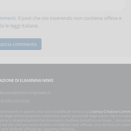
ommenti
. Il post che sto inserendo non contiene offese e
 le leggi italiane.
AZIONE DI ELEARNING NEWS
dazione@elearningnews.it
39) 030.5531835
coli presenti in questo sito sono pubblicati sotto una
Licenza Creative Comm
ti degli articoli possono contenere pareri personali degli autori. Non si risp
oni e/o interpretazioni che dovessero risultare inesatte o erronee. I docume
i nel sito non possono essere considerati testi ufficiali, una norma con valor
 solo da fonti ufficiali (es. Gazzetta Ufficiale).