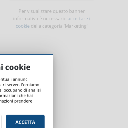
Per visualizzare questo banner
informativo è necessario
accettare i
cookie
della categoria 'Marketing'
ai cookie
ventuali annunci
ostri server. Forniamo
 si occupano di analisi
formazioni che hai
ormazioni prendere
ACCETTA