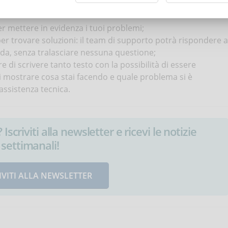
 paragrafi in modo che si possa leggere il messaggio in
er mettere in evidenza i tuoi problemi;
er trovare soluzioni: il team di supporto potrà rispondere a
da, senza tralasciare nessuna questione;
di scrivere tanto testo con la possibilità di essere
i mostrare cosa stai facendo e quale problema si è
l’assistenza tecnica.
Iscriviti alla newsletter e ricevi le notizie
settimanali!
IVITI ALLA NEWSLETTER