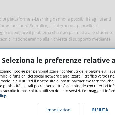
olte piattaforme e-Learning danno la possibilità agli utenti
 Come funziona? Semplice, all’interno del pannello di
ggio e spiegare il problema che non permette allo studente
 tecnici risponderanno alla richiesta di supporto mediante
Seleziona le preferenze relative 
izziamo i cookie per personalizzare i contenuti delle pagine e gli e
esenta un numero di assistenza clienti. Tuttavia, prima di
nire le funzioni dei social network e analizzare il traffico verso i n
ico per esporre il tuo problema e seguire la procedura
odo in cui utilizzi il nostro sito ai nostri partner e/o fornitori che
 e pubblicità, i quali potrebbero altresì combinarle con ulteriori in
i che il tuo canone annuale/mensile comprenda questo
o raccolto in base al tuo utilizzo dei loro servizi. Per maggiori inf
licy
.
orre efficacemente un problema
:
Impostazioni
RIFIUTA