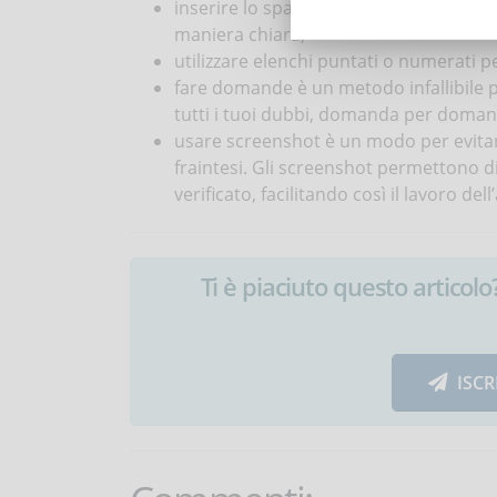
inserire lo spazio necessario tra i vari
maniera chiara;
utilizzare elenchi puntati o numerati p
fare domande è un metodo infallibile p
tutti i tuoi dubbi, domanda per doman
usare screenshot è un modo per evitare 
fraintesi. Gli screenshot permettono d
verificato, facilitando così il lavoro del
Ti è piaciuto questo articolo? 
ISCR