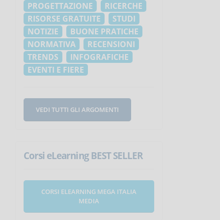
PROGETTAZIONE
RICERCHE
RISORSE GRATUITE
STUDI
NOTIZIE
BUONE PRATICHE
NORMATIVA
RECENSIONI
TRENDS
INFOGRAFICHE
EVENTI E FIERE
VEDI TUTTI GLI ARGOMENTI
Corsi eLearning BEST SELLER
CORSI ELEARNING MEGA ITALIA
MEDIA