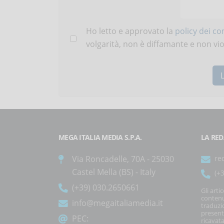
Ho letto e approvato la
policy dei c
volgarità, non è diffamante e non viola
MEGA ITALIA MEDIA S.P.A.
LA RED
Via Roncadelle, 70A - 25030
re
Castel Mella (BS) - Italy
(+
(+39) 030.2650661
Gli arti
contenu
info@megaitaliamedia.it
traduzi
present
PEC:
ricavata