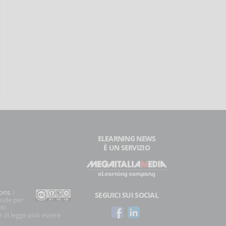
ELEARNING NEWS
È UN SERVIZIO
ons
. I
SEGUICI SUI SOCIAL
onde per
nti
e di legge può essere