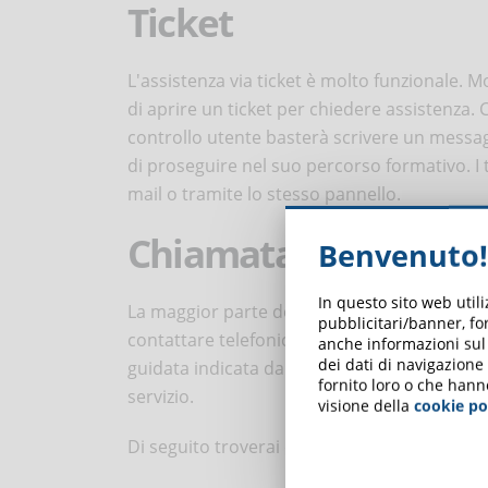
Ticket
L'assistenza via ticket è molto funzionale. M
di aprire un ticket per chiedere assistenza.
controllo utente basterà scrivere un messa
di proseguire nel suo percorso formativo. I
mail o tramite lo stesso pannello.
Chiamata
Benvenuto!
In questo sito web util
La maggior parte delle piattaforme online pr
pubblicitari/banner, for
contattare telefonicamente il supporto tecn
anche informazioni sul m
dei dati di navigazione
guidata indicata dal call center, assicurat
fornito loro o che hann
servizio.
visione della
cookie po
Di seguito troverai dei consigli su
come esp