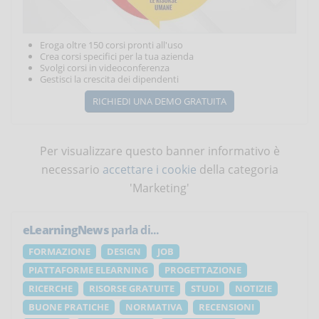
Eroga oltre 150 corsi pronti all'uso
Crea corsi specifici per la tua azienda
Svolgi corsi in videoconferenza
Gestisci la crescita dei dipendenti
RICHIEDI UNA DEMO GRATUITA
Per visualizzare questo banner informativo è
necessario
accettare i cookie
della categoria
'Marketing'
eLearningNews
parla di...
FORMAZIONE
DESIGN
JOB
PIATTAFORME ELEARNING
PROGETTAZIONE
RICERCHE
RISORSE GRATUITE
STUDI
NOTIZIE
BUONE PRATICHE
NORMATIVA
RECENSIONI