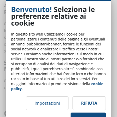
4. PERSONALIZZA L'ESPERIENZA DI
Benvenuto!
Seleziona le
FORMAZIONE ONLINE
preferenze relative ai
cookie
Con un LMS è possibile assegnare percorsi di
formazione ad hoc, in modo da offrire ad ogni
In questo sito web utilizziamo i cookie per
studente la formazione di cui ha bisogno. Questo vuol
personalizzare i contenuti delle pagine e gli eventuali
dire creare esperienze di formazione più efficaci e più
annunci pubblicitari/banner, fornire le funzioni dei
social network e analizzare il traffico verso i nostri
soddisfacenti.
server. Forniamo anche informazioni sul modo in cui
utilizzi il nostro sito ai nostri partner e/o fornitori che
5. ELEARNING ACCESSIBILE IN TUTTO IL
si occupano di analisi dei dati di navigazione e
MONDO
pubblicità, i quali potrebbero altresì combinarle con
ulteriori informazioni che hai fornito loro o che hanno
raccolto in base al tuo utilizzo dei loro servizi. Per
Gli LMS consentono di implementare e monitorare
maggiori informazioni prendere visione della
cookie
corsi di formazione online senza limiti geografici.
policy
.
Impostazioni
RIFIUTA
Quali funzioni non devono