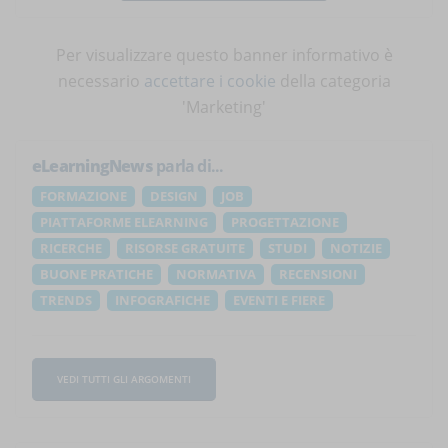
Per visualizzare questo banner informativo è
necessario
accettare i cookie
della categoria
'Marketing'
eLearningNews
parla di...
FORMAZIONE
DESIGN
JOB
PIATTAFORME ELEARNING
PROGETTAZIONE
RICERCHE
RISORSE GRATUITE
STUDI
NOTIZIE
BUONE PRATICHE
NORMATIVA
RECENSIONI
TRENDS
INFOGRAFICHE
EVENTI E FIERE
VEDI TUTTI GLI ARGOMENTI