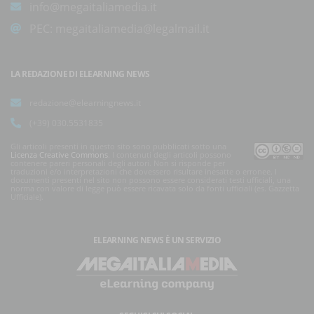
info@megaitaliamedia.it
PEC:
megaitaliamedia@legalmail.it
LA REDAZIONE DI ELEARNING NEWS
redazione@elearningnews.it
(+39) 030.5531835
Gli articoli presenti in questo sito sono pubblicati sotto una
Licenza Creative Commons
. I contenuti degli articoli possono
contenere pareri personali degli autori. Non si risponde per
traduzioni e/o interpretazioni che dovessero risultare inesatte o erronee. I
documenti presenti nel sito non possono essere considerati testi ufficiali, una
norma con valore di legge può essere ricavata solo da fonti ufficiali (es. Gazzetta
Ufficiale).
ELEARNING NEWS
È UN SERVIZIO