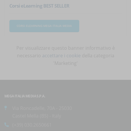
Corsi eLearning BEST SELLER
CORSI ELEARNING MEGA ITALIA MEDIA
Per visualizzare questo banner informativo è
necessario
accettare i cookie
della categoria
'Marketing'
MEGA ITALIA MEDIA S.P.A.
Via Roncadelle, 70A - 25030
Castel Mella (BS) - Italy
(+39) 030.2650661