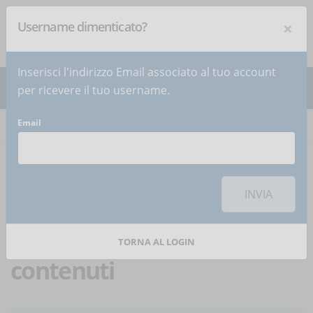
×
Username dimenticato?
NEWSLETTER
Iscriviti
!
Inserisci l'indirizzo Email associato al tuo account
per ricevere il tuo username.
Email
Home
Articoli
Articolo
Per utilizzare questa funzionalità di condivisione sui social network è
necessario
accettare i cookie
della categoria 'Marketing'
INVIA
File SCORM: cos'è, come
funziona e come creare
TORNA AL LOGIN
contenuti