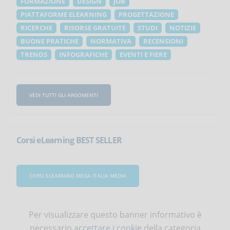
FORMAZIONE
DESIGN
JOB
PIATTAFORME ELEARNING
PROGETTAZIONE
RICERCHE
RISORSE GRATUITE
STUDI
NOTIZIE
BUONE PRATICHE
NORMATIVA
RECENSIONI
TRENDS
INFOGRAFICHE
EVENTI E FIERE
VEDI TUTTI GLI ARGOMENTI
Corsi eLearning BEST SELLER
CORSI ELEARNING MEGA ITALIA MEDIA
Per visualizzare questo banner informativo è
necessario
accettare i cookie
della categoria