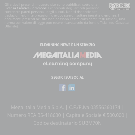
Gli articoli presenti in questo sito sono pubblicati sotto una
Licenza Creative Commons
. I contenuti degli articoli possono
contenere pareri personali degli autori. Non si risponde per
traduzioni e/o interpretazioni che dovessero risultare inesatte o erronee. I
documenti presenti nel sito non possono essere considerati testi ufficiali, una
norma con valore di legge può essere ricavata solo da fonti ufficiali (es. Gazzetta
Ufficiale).
ELEARNING NEWS
È UN SERVIZIO
SEGUICI SUI SOCIAL
Mega Italia Media S.p.A. | C.F./P.Iva 03556360174 |
Numero REA BS-418630 | Capitale Sociale € 500.000 |
Codice destinatario SUBM70N