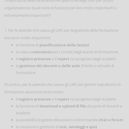
l'importanza delle caratteristiche specifiche degli LMS per la loro
organizzazione. Quali sono le funzioni per loro molto importanti o
estremamente importanti?
1. Per le aziende che usano gli LMS per la gestione della formazione
live sono molto importanti:
la funzione di
pianificazione delle lezioni
la vista a
calendario
per i corsisti degli eventi di formazione
il
registro presenze
e il
report
sui progressi degli studenti
la
gestione dei docenti e delle aule
(fisiche o virtuali) di
formazione
Di contro, per le aziende che usano gli LMS per gestire soprattutto la
formazione asincrona conta molto:
il
registro presenze
e il
report
sui progressi degli studenti
la funzione di
download e upload di file
da parte di docenti e
studenti
la possibilità di gestire discussioni online tramite
chat e forum
la creazione e gestione di
test, sondaggi e quiz