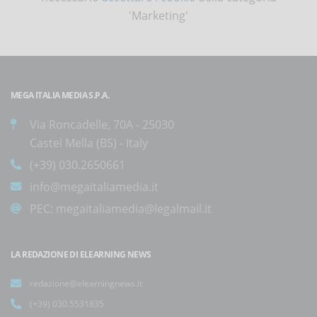
'Marketing'
MEGA ITALIA MEDIA S.P.A.
Via Roncadelle, 70A - 25030
Castel Mella (BS) - Italy
(+39) 030.2650661
info@megaitaliamedia.it
PEC:
megaitaliamedia@legalmail.it
LA REDAZIONE DI ELEARNING NEWS
redazione@elearningnews.it
(+39) 030.5531835