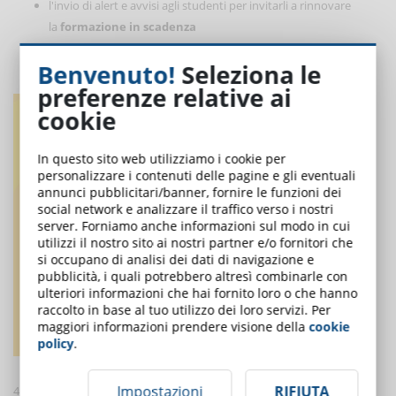
l'invio di alert e avvisi agli studenti per invitarli a rinnovare
la
formazione in scadenza
il
tracciamento della formazione
(ore/durata)
Benvenuto!
Seleziona le
la generazione di
report sulla formazione
preferenze relative ai
cookie
In questo sito web utilizziamo i cookie per
personalizzare i contenuti delle pagine e gli eventuali
annunci pubblicitari/banner, fornire le funzioni dei
social network e analizzare il traffico verso i nostri
server. Forniamo anche informazioni sul modo in cui
utilizzi il nostro sito ai nostri partner e/o fornitori che
si occupano di analisi dei dati di navigazione e
pubblicità, i quali potrebbero altresì combinarle con
ulteriori informazioni che hai fornito loro o che hanno
raccolto in base al tuo utilizzo dei loro servizi. Per
maggiori informazioni prendere visione della
cookie
policy
.
Impostazioni
RIFIUTA
4. Le caratteristiche speciali più ricercate in un LMS sono: