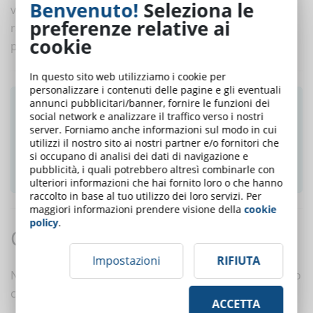
Benvenuto!
Seleziona le
valutare ogni singolo modulo in modo che possa
preferenze relative ai
raccogliere informazioni, problemi o consigli su come
cookie
poter migliorare.
In questo sito web utilizziamo i cookie per
personalizzare i contenuti delle pagine e gli eventuali
annunci pubblicitari/banner, fornire le funzioni dei
Ti è piaciuto questo articolo? Iscriviti alla
social network e analizzare il traffico verso i nostri
newsletter e ricevi le notizie settimanali!
server. Forniamo anche informazioni sul modo in cui
utilizzi il nostro sito ai nostri partner e/o fornitori che
si occupano di analisi dei dati di navigazione e
ISCRIVITI ALLA NEWSLETTER
pubblicità, i quali potrebbero altresì combinarle con
ulteriori informazioni che hai fornito loro o che hanno
raccolto in base al tuo utilizzo dei loro servizi. Per
maggiori informazioni prendere visione della
cookie
policy
.
Commenti:
Impostazioni
RIFIUTA
Nessun commento è ancora presente. Scrivi tu il primo
commento a questo articolo!
ACCETTA