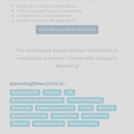
Eroga oltre 150 corsi pronti all'uso
Crea corsi specifici per la tua azienda
Svolgi corsi in videoconferenza
Gestisci la crescita dei dipendenti
RICHIEDI UNA DEMO GRATUITA
Per visualizzare questo banner informativo è
necessario
accettare i cookie
della categoria
'Marketing'
eLearningNews
parla di...
FORMAZIONE
DESIGN
JOB
PIATTAFORME ELEARNING
PROGETTAZIONE
RICERCHE
RISORSE GRATUITE
STUDI
NOTIZIE
BUONE PRATICHE
NORMATIVA
RECENSIONI
TRENDS
INFOGRAFICHE
EVENTI E FIERE