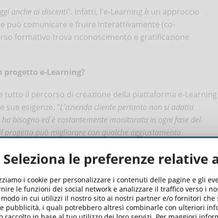
ggi anche ai discenti
". Infatti, l'e-Learning è un approccio
nte può comunicare e fruire interattivamente (co-
corso formativo trova riconoscimento e gratificazione
n progetto e-Learning?
te tutto il percorso di creazione della piattaforma e-Learning
e sue esigenze. "
L’azienda cliente pertanto non si adatta
ui ha bisogno ed è costantemente monitorata in ogni fase del
e il progetto può migliorare con qualche aggiustamento
Seleziona le preferenze relative 
izziamo i cookie per personalizzare i contenuti delle pagine e gli e
nire le funzioni dei social network e analizzare il traffico verso i n
odo in cui utilizzi il nostro sito ai nostri partner e/o fornitori che
 e pubblicità, i quali potrebbero altresì combinarle con ulteriori in
Iscriviti alla newsletter e ricevi le notizie
o raccolto in base al tuo utilizzo dei loro servizi. Per maggiori inf