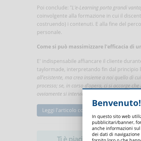
Poi conclude: "
L'e-Learning porta grandi vanta
coinvolgente alla formazione in cui il disce
costruendo) i contenuti. E alla fine del per
personale.
Come si può massimizzare l'efficacia di u
E' indispensabile affiancare il cliente duran
taylormade, interpretando fin dal principio l
all’esistente, ma crea insieme a noi quello di c
processo; se, in corso d’opera, ci si accorge ch
ovviamente si interviene
".
Benvenuto!
Leggi l'articolo completo ...
In questo sito web util
pubblicitari/banner, for
anche informazioni sul m
dei dati di navigazione
Ti è piaciuto questo articolo? 
fornito loro o che hann