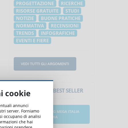
PROGETTAZIONE
RICERCHE
RISORSE GRATUITE
STUDI
NOTIZIE
BUONE PRATICHE
NORMATIVA
RECENSIONI
TRENDS
INFOGRAFICHE
EVENTI E FIERE
VEDI TUTTI GLI ARGOMENTI
Corsi eLearning BEST SELLER
ai cookie
ventuali annunci
ostri server. Forniamo
CORSI ELEARNING MEGA ITALIA
 si occupano di analisi
MEDIA
formazioni che hai
ormazioni prendere