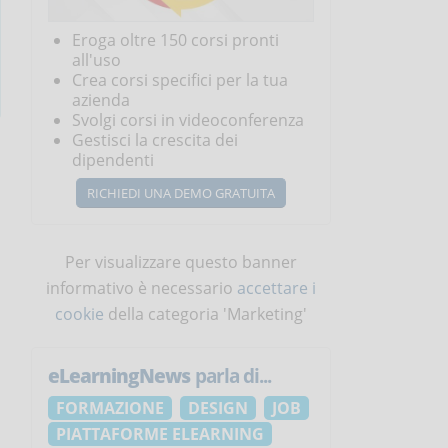
Eroga oltre 150 corsi pronti
all'uso
Crea corsi specifici per la tua
azienda
Svolgi corsi in videoconferenza
Gestisci la crescita dei
dipendenti
RICHIEDI UNA DEMO GRATUITA
Per visualizzare questo banner
informativo è necessario
accettare i
cookie
della categoria 'Marketing'
eLearningNews
parla di...
FORMAZIONE
DESIGN
JOB
PIATTAFORME ELEARNING