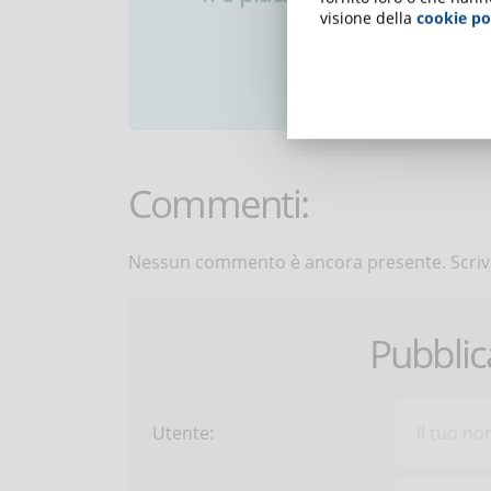
visione della
cookie po
ISCR
Commenti:
Nessun commento è ancora presente. Scrivi
Pubbli
Utente: