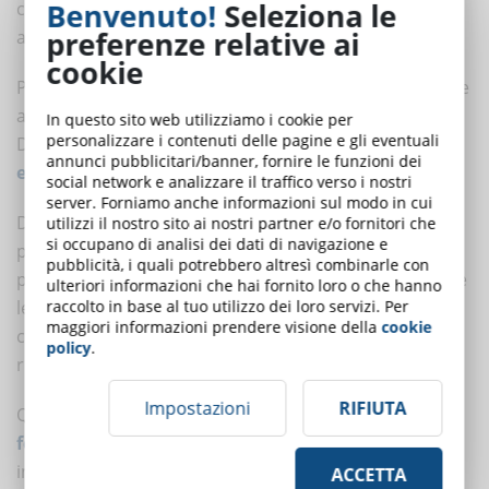
Benvenuto!
Seleziona le
codice che permette di includere anche l’opacità, oltre
preferenze relative ai
al tono colore.
cookie
Puoi inserire tutti i codici colore richiesti dal tuo cliente
anche nella piattaforma di creazione di contenuti
In questo sito web utilizziamo i cookie per
personalizzare i contenuti delle pagine e gli eventuali
DynDevice attraverso
gli strumenti di progettazione
annunci pubblicitari/banner, fornire le funzioni dei
ed editor SCORM
.
social network e analizzare il traffico verso i nostri
server. Forniamo anche informazioni sul modo in cui
Difatti, l’estensione "Crea i corsi eLearning" della
utilizzi il nostro sito ai nostri partner e/o fornitori che
si occupano di analisi dei dati di navigazione e
piattaforma eLearning DynDevice LMS è ricca di tool
pubblicità, i quali potrebbero altresì combinarle con
per l’eLearning authoring, potrai provare ad importare
ulteriori informazioni che hai fornito loro o che hanno
le tue grafiche già modificate con i toni colore giusti e
raccolto in base al tuo utilizzo dei loro servizi. Per
maggiori informazioni prendere visione della
cookie
creare composizioni adatte per le unità formative
policy
.
richieste dal tuo cliente.
Impostazioni
RIFIUTA
Quando produco i contenuti per il cliente, oltre che
il
format per la realizzazione del corso
, imposto
innanzitutto il mio template per le motion graphics e
ACCETTA