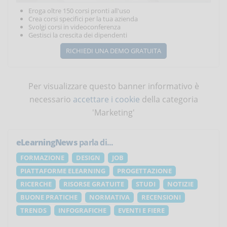
Eroga oltre 150 corsi pronti all'uso
Crea corsi specifici per la tua azienda
Svolgi corsi in videoconferenza
Gestisci la crescita dei dipendenti
RICHIEDI UNA DEMO GRATUITA
Per visualizzare questo banner informativo è
necessario
accettare i cookie
della categoria
'Marketing'
eLearningNews
parla di...
FORMAZIONE
DESIGN
JOB
PIATTAFORME ELEARNING
PROGETTAZIONE
RICERCHE
RISORSE GRATUITE
STUDI
NOTIZIE
BUONE PRATICHE
NORMATIVA
RECENSIONI
TRENDS
INFOGRAFICHE
EVENTI E FIERE