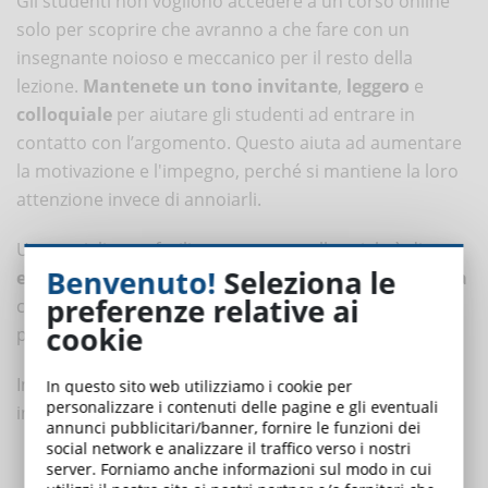
Gli studenti non vogliono accedere a un corso online
solo per scoprire che avranno a che fare con un
insegnante noioso e meccanico per il resto della
lezione.
Mantenete un tono invitante
,
leggero
e
colloquiale
per aiutare gli studenti ad entrare in
contatto con l’argomento. Questo aiuta ad aumentare
la motivazione e l'impegno, perché si mantiene la loro
attenzione invece di annoiarli.
Un consiglio per facilitare un tono colloquiale è di
Benvenuto!
Seleziona le
evitare di usare una terminologia troppo complessa
preferenze relative ai
che potrebbe essere fuori dalla portata del vostro
cookie
pubblico.
Infine, cercate di aggiungere parole di ispirazione e di
In questo sito web utilizziamo i cookie per
personalizzare i contenuti delle pagine e gli eventuali
incoraggiamento quando possibile.
annunci pubblicitari/banner, fornire le funzioni dei
social network e analizzare il traffico verso i nostri
Impostare l'atmosfera con la musica
server. Forniamo anche informazioni sul modo in cui