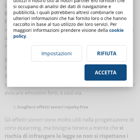
utilizzi il nostro sito ai nostri partner e/o fornitori che
La
musica
scelta deve sempre mantenere un
tono in
si occupano di analisi dei dati di navigazione e
pubblicità, i quali potrebbero altresì combinarle con
linea con il vostro stile comunicativo e con
ulteriori informazioni che hai fornito loro o che hanno
l'argomento trattato
. La musica va utilizzata se si
raccolto in base al tuo utilizzo dei loro servizi. Per
vuole trasmettere un'emozione specifica che permetta
maggiori informazioni prendere visione della
cookie
policy
.
ai discenti di immergersi completamente
nell'
atmosfera
voluta dall’insegnante.
Impostazioni
RIFIUTA
Per questo è fondamentale identificare in anticipo
l'atmosfera desiderata e scegliere con cura la musica.
ACCETTA
Per esempio, la musica classica è perfetta per le
situazioni che richiedono ispirazione e calma, il rap può
evocare emozioni forti, e così via.
Scegliere effetti sonori royalty-free
Gli effetti sonori sono molto utili nella progettazione di
corsi eLearning, ma bisogna tenere a mente che
si
rischia di infrangere la legge se non si rispettano i