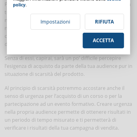
Potresti pensare di vendere il corso
solo
agli iscritti alla
policy
.
tua community o soltanto a chi si pre-registra alla
newsletter del tuo sito. Ovviamente è importante che
Impostazioni
RIFIUTA
non vengano meno altri valori come
interesse
,
curiosità per il prodotto e, sopratutto, autorevolezza
ACCETTA
dei contenuti.
Senza di essi, capirai, sarà un po’ difficile percepire
l’esigenza di acquisto da parte della tua audience pur in
situazione di scarsità del prodotto.
Al principio di scarsità potremmo accostare anche il
senso di urgenza per l’acquisto di un corso o per la
partecipazione ad un evento formativo. Creare urgenza
nella propria audience permette di ottenere risultati in
un periodo di tempo misurato e ti permetterà di
verificare i risultati della tua campagna di vendita.