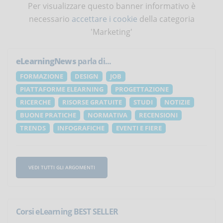
Per visualizzare questo banner informativo è
necessario
accettare i cookie
della categoria
'Marketing'
eLearningNews
parla di...
FORMAZIONE
DESIGN
JOB
PIATTAFORME ELEARNING
PROGETTAZIONE
RICERCHE
RISORSE GRATUITE
STUDI
NOTIZIE
BUONE PRATICHE
NORMATIVA
RECENSIONI
TRENDS
INFOGRAFICHE
EVENTI E FIERE
VEDI TUTTI GLI ARGOMENTI
Corsi eLearning BEST SELLER