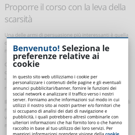
Proporre il corso con la leva della
scarsità
Una delle armi di persuasione più interessanti è quella
della
scarsità
: le persone tendono a desiderare
Benvenuto!
Seleziona le
maggiormente ciò che è meno disponibile.
preferenze relative ai
cookie
Cosa significa? Che qualsiasi tipo di prodotto o
contenuto viene percepito dalla community come
In questo sito web utilizziamo i cookie per
“prezioso” o interessante se la quantità percepita è
personalizzare i contenuti delle pagine e gli eventuali
relativamente
scarsa
.
annunci pubblicitari/banner, fornire le funzioni dei
social network e analizzare il traffico verso i nostri
server. Forniamo anche informazioni sul modo in cui
Il principio di scarsità ci permette di agire su una leva di
utilizzi il nostro sito ai nostri partner e/o fornitori che
marketing davvero interessante, sopratutto se
si occupano di analisi dei dati di navigazione e
pubblicità, i quali potrebbero altresì combinarle con
vendiamo i nostri corsi in modalità eLearning sul
ulteriori informazioni che hai fornito loro o che hanno
mercato consumer.
raccolto in base al tuo utilizzo dei loro servizi. Per
maggiori informazioni prendere visione della
cookie