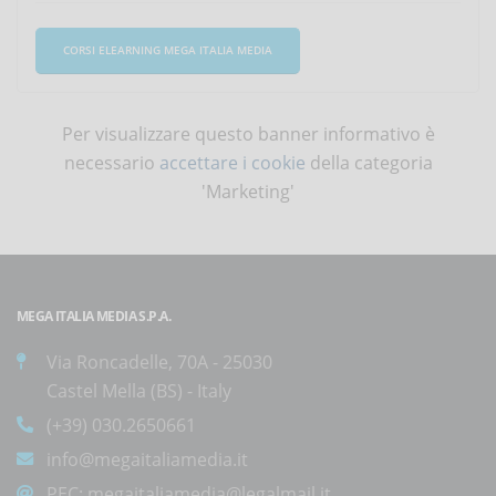
CORSI ELEARNING MEGA ITALIA MEDIA
Per visualizzare questo banner informativo è
necessario
accettare i cookie
della categoria
'Marketing'
MEGA ITALIA MEDIA S.P.A.
Via Roncadelle, 70A - 25030
Castel Mella (BS) - Italy
(+39) 030.2650661
info@megaitaliamedia.it
PEC:
megaitaliamedia@legalmail.it