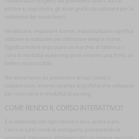
collaboratori sorgenti dei precedenti lavori, da cui
partire e, sopratutto, gli asset grafici da utilizzare per la
redazione dei nuovi lavori.
Serializzare, impostare format, industrializzare significa
utilizzare
e
riutilizzare
per
ottimizzare tempi e risorse
.
Significa inoltre impostare un marchio di fabbrica: i
corsi in modalità eLearning da te avranno una
firma
, un
timbro riconoscibile.
Nel documento da presentare ai tuoi clienti o
collaboratori, inserisci esempi di grafiche che utilizzerai
per i tuoi corsi in modalità eLearning.
COME RENDO IL CORSO INTERATTIVO?
È la domanda che ogni cliente ti farà, prima o poi.
Cerca in tutti i modi di anticiparla, presentando le
principali interazioni all’interno del tuo format per corsi