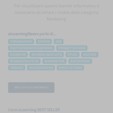
Per visualizzare questo banner informativo è
necessario
accettare i cookie
della categoria
'Marketing'
eLearningNews
parla di...
FORMAZIONE
DESIGN
JOB
PIATTAFORME ELEARNING
PROGETTAZIONE
RICERCHE
RISORSE GRATUITE
STUDI
NOTIZIE
BUONE PRATICHE
NORMATIVA
RECENSIONI
TRENDS
INFOGRAFICHE
EVENTI E FIERE
VEDI TUTTI GLI ARGOMENTI
Corsi eLearning BEST SELLER