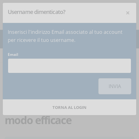
×
Username dimenticato?
NEWSLETTER
Iscriviti
!
Inserisci l'indirizzo Email associato al tuo account
per ricevere il tuo username.
Email
Home
Articoli
Articolo
Per utilizzare questa funzionalità di condivisione sui social network è
necessario
accettare i cookie
della categoria 'Marketing'
INVIA
Format per elearning:
comunicare i prodotti in
TORNA AL LOGIN
modo efficace