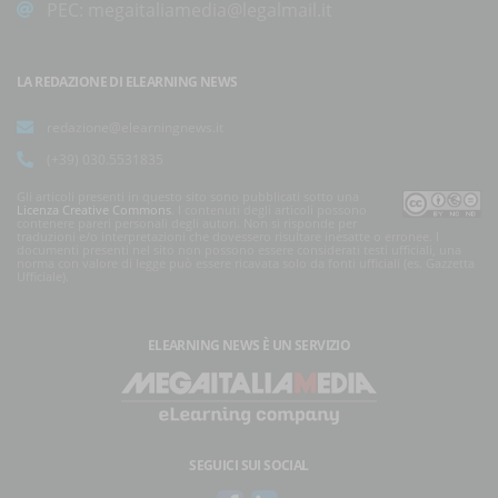
PEC:
megaitaliamedia@legalmail.it
LA REDAZIONE DI ELEARNING NEWS
redazione@elearningnews.it
(+39) 030.5531835
Gli articoli presenti in questo sito sono pubblicati sotto una
Licenza Creative Commons
. I contenuti degli articoli possono
contenere pareri personali degli autori. Non si risponde per
traduzioni e/o interpretazioni che dovessero risultare inesatte o erronee. I
documenti presenti nel sito non possono essere considerati testi ufficiali, una
norma con valore di legge può essere ricavata solo da fonti ufficiali (es. Gazzetta
Ufficiale).
ELEARNING NEWS
È UN SERVIZIO
SEGUICI SUI SOCIAL