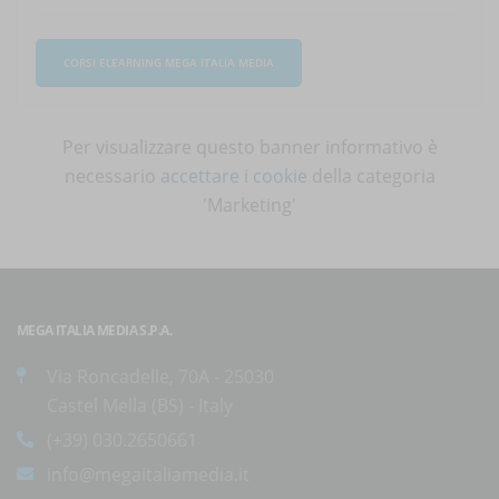
CORSI ELEARNING MEGA ITALIA MEDIA
Per visualizzare questo banner informativo è
necessario
accettare i cookie
della categoria
'Marketing'
MEGA ITALIA MEDIA S.P.A.
Via Roncadelle, 70A - 25030
Castel Mella (BS) - Italy
(+39) 030.2650661
info@megaitaliamedia.it