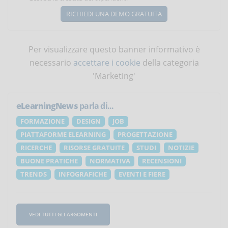
RICHIEDI UNA DEMO GRATUITA
Per visualizzare questo banner informativo è
necessario
accettare i cookie
della categoria
'Marketing'
eLearningNews
parla di...
FORMAZIONE
DESIGN
JOB
PIATTAFORME ELEARNING
PROGETTAZIONE
RICERCHE
RISORSE GRATUITE
STUDI
NOTIZIE
BUONE PRATICHE
NORMATIVA
RECENSIONI
TRENDS
INFOGRAFICHE
EVENTI E FIERE
VEDI TUTTI GLI ARGOMENTI