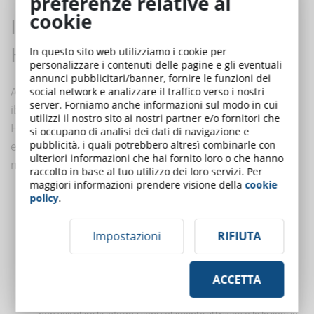
preferenze relative ai
cookie
I passaggi per creare un corso
HyFlex
In questo sito web utilizziamo i cookie per
personalizzare i contenuti delle pagine e gli eventuali
annunci pubblicitari/banner, fornire le funzioni dei
Analizzando i diversi vantaggi dell’apprendimento
social network e analizzare il traffico verso i nostri
server. Forniamo anche informazioni sul modo in cui
ibrido-flessibile, risulta chiaro che l’utilizzo del metodo
utilizzi il nostro sito ai nostri partner e/o fornitori che
HyFlex in un corso eLearning può essere molto
si occupano di analisi dei dati di navigazione e
pubblicità, i quali potrebbero altresì combinarle con
efficace. Per creare un corso di apprendimento in
ulteriori informazioni che hai fornito loro o che hanno
modalità HyFlex è bene seguire i seguenti passaggi:
raccolto in base al tuo utilizzo dei loro servizi. Per
maggiori informazioni prendere visione della
cookie
Costruisci una comunità
: in una lezione in presenza, gli
policy
.
studenti hanno la possibilità di trascorrere del tempo con il
formatore e con altri compagni di corso, il che favorisce la
Impostazioni
RIFIUTA
nascita di un clima comunitario. Perché un corso HyFlex
Learning abbia successo, è necessario che questo stesso clima
ACCETTA
sia caratteristico anche delle lezioni online. Per raggiungere
questo obiettivo, il formatore può creare brevi video, così da
non veicolare le informazioni solamente attraverso le lezioni in