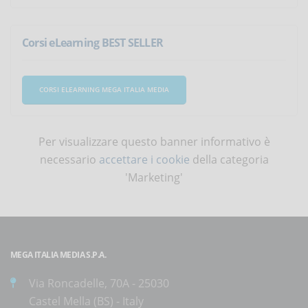
Corsi eLearning BEST SELLER
CORSI ELEARNING MEGA ITALIA MEDIA
Per visualizzare questo banner informativo è
necessario
accettare i cookie
della categoria
'Marketing'
MEGA ITALIA MEDIA S.P.A.
Via Roncadelle, 70A - 25030
Castel Mella (BS) - Italy