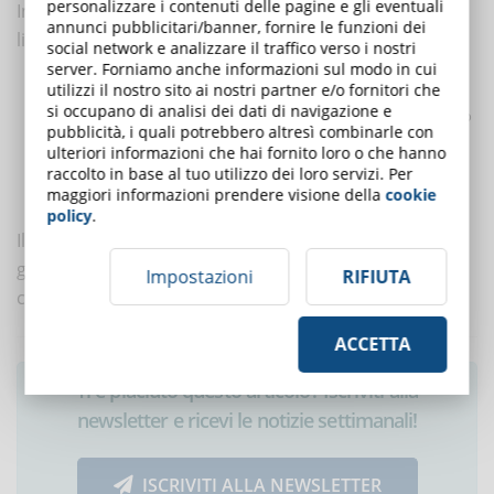
personalizzare i contenuti delle pagine e gli eventuali
Inoltre, le voci sintetiche hanno ancora alcune
annunci pubblicitari/banner, fornire le funzioni dei
limitazioni non trascurabili:
social network e analizzare il traffico verso i nostri
server. Forniamo anche informazioni sul modo in cui
difficoltà di mantenimento del realismo della voce sui lunghi
utilizzi il nostro sito ai nostri partner e/o fornitori che
si occupano di analisi dei dati di navigazione e
periodi di tempo (necessari per la realizzazione di un audiolibro
pubblicità, i quali potrebbero altresì combinarle con
o di un podcast, per esempio);
ulteriori informazioni che hai fornito loro o che hanno
limitata possibilità di controllare le caratteristiche della voce
raccolto in base al tuo utilizzo dei loro servizi. Per
maggiori informazioni prendere visione della
cookie
(come, invece, potrebbe fare un regista con un attore umano).
policy
.
Il chè mette i doppiatori umani in condizione di essere
gli unici a poter interpretare progetti espressivi,
Impostazioni
RIFIUTA
creativi e di lunga durata.
ACCETTA
Ti è piaciuto questo articolo? Iscriviti alla
newsletter e ricevi le notizie settimanali!
ISCRIVITI ALLA NEWSLETTER