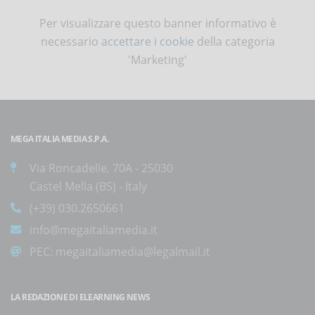
Per visualizzare questo banner informativo è
necessario
accettare i cookie
della categoria
'Marketing'
MEGA ITALIA MEDIA S.P.A.
Via Roncadelle, 70A - 25030
Castel Mella (BS) - Italy
(+39) 030.2650661
info@megaitaliamedia.it
PEC:
megaitaliamedia@legalmail.it
LA REDAZIONE DI ELEARNING NEWS