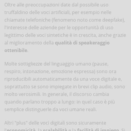
Oltre alle preoccupazioni date dal possibile uso
truffaldino delle voci artificiali, per esempio nelle
chiamate telefoniche (fenomeno noto come deepfake),
l'interesse delle aziende per le opportunità di uso
legittimo delle voci sintetiche è in crescita, anche grazie
al miglioramento della
qualità di speakeraggio
ottenibile
.
Molte sottigliezze del linguaggio umano (pause,
respiro, intonazione, emozione espressa) sono ora
riproducibili automaticamente da una voce digitale e,
soprattutto se sono impiegate in brevi clip audio, sono
molto verosimili. In generale, il discorso cambia
quando parlano troppo a lungo: in quel caso è più
semplice distinguerle da voci umane reali.
Altri "plus" delle voci digitali sono sicuramente
l'
economicità
, la
scalabilità
e la
facilità di impiego
. Si