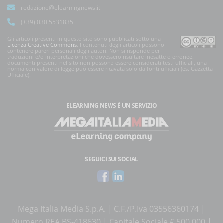
redazione@elearningnews.it
(+39) 030.5531835
Gli articoli presenti in questo sito sono pubblicati sotto una
Licenza Creative Commons
. I contenuti degli articoli possono
contenere pareri personali degli autori. Non si risponde per
traduzioni e/o interpretazioni che dovessero risultare inesatte o erronee. I
documenti presenti nel sito non possono essere considerati testi ufficiali, una
norma con valore di legge può essere ricavata solo da fonti ufficiali (es. Gazzetta
Ufficiale).
ELEARNING NEWS
È UN SERVIZIO
SEGUICI SUI SOCIAL
Mega Italia Media S.p.A. | C.F./P.Iva 03556360174 |
Numero REA BS-418630 | Capitale Sociale € 500.000 |