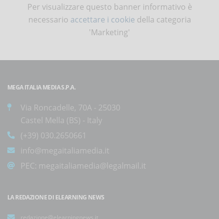
Per visualizzare questo banner informativo è
necessario
accettare i cookie
della categoria
'Marketing'
MEGA ITALIA MEDIA S.P.A.
Via Roncadelle, 70A - 25030
Castel Mella (BS) - Italy
(+39) 030.2650661
info@megaitaliamedia.it
PEC:
megaitaliamedia@legalmail.it
LA REDAZIONE DI ELEARNING NEWS
redazione@elearningnews.it