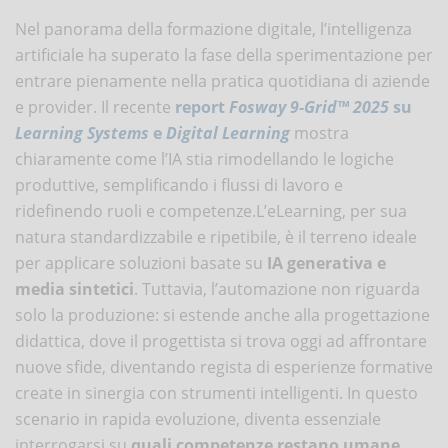
Nel panorama della formazione digitale, l’intelligenza
artificiale ha superato la fase della sperimentazione per
entrare pienamente nella pratica quotidiana di aziende
e provider. Il recente
report
Fosway 9-Grid™ 2025
su
Learning Systems
e
Digital Learning
mostra
chiaramente come l’IA stia rimodellando le logiche
produttive, semplificando i flussi di lavoro e
ridefinendo ruoli e competenze.L’eLearning, per sua
natura standardizzabile e ripetibile, è il terreno ideale
per applicare soluzioni basate su
IA generativa e
media sintetici
. Tuttavia, l’automazione non riguarda
solo la produzione: si estende anche alla progettazione
didattica, dove il progettista si trova oggi ad affrontare
nuove sfide, diventando regista di esperienze formative
create in sinergia con strumenti intelligenti. In questo
scenario in rapida evoluzione, diventa essenziale
interrogarsi su
quali competenze restano umane,