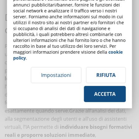
annunci pubblicitari/banner, fornire le funzioni dei
social network e analizzare il traffico verso i nostri
Dal “just-in-case” al “just-in-time”: il
server. Forniamo anche informazioni sul modo in cui
utilizzi il nostro sito ai nostri partner e/o fornitori che
cambio di paradigma
si occupano di analisi dei dati di navigazione e
pubblicità, i quali potrebbero altresì combinarle con
ulteriori informazioni che hai fornito loro o che hanno
Per anni, la formazione aziendale è stata dominata da
raccolto in base al tuo utilizzo dei loro servizi. Per
maggiori informazioni prendere visione della
cookie
una logica preventiva: creare contenuti e percorsi “nel
policy
.
caso servano”, riempiendo le piattaforme di materiali
poco utilizzati. È il cosiddetto approccio
“just-in-case
Impostazioni
RIFIUTA
learning”
. Ma oggi l’intelligenza artificiale offre
l’opportunità di passare a un modello completamente
ACCETTA
diverso:
il “just-in-time learning”
, ovvero la
formazione mirata, personalizzata e accessibile
esattamente quando serve.Grazie all’analisi dei dati,
alla segmentazione degli utenti e all’uso di assistenti
virtuali, l’IA permette di
individuare bisogni formativi
reali e proporre soluzioni immediate
,