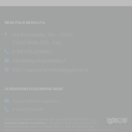
MEGA ITALIA MEDIA S.P.A.
Via Roncadelle, 70A - 25030
Castel Mella (BS) - Italy
(+39) 030.2650661
info@megaitaliamedia.it
PEC:
megaitaliamedia@legalmail.it
LA REDAZIONE DI ELEARNING NEWS
redazione@elearningnews.it
(+39) 030.5531835
Gli articoli presenti in questo sito sono pubblicati sotto una
Licenza Creative Commons
. I contenuti degli articoli possono
contenere pareri personali degli autori. Non si risponde per
traduzioni e/o interpretazioni che dovessero risultare inesatte o erronee. I