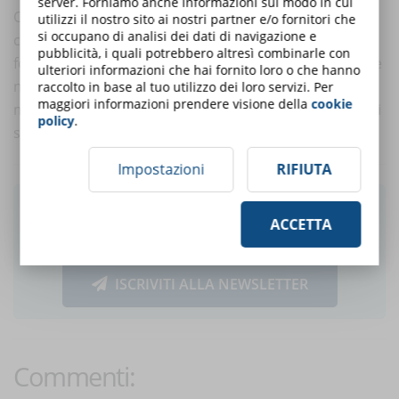
server. Forniamo anche informazioni sul modo in cui
Oggi gli strumenti tecnologici a disposizione
utilizzi il nostro sito ai nostri partner e/o fornitori che
si occupano di analisi dei dati di navigazione e
consentono di sviluppare al meglio programmi di
pubblicità, i quali potrebbero altresì combinarle con
formazione online. Il che non è una risorsa indifferente
ulteriori informazioni che hai fornito loro o che hanno
nella cassetta degli attrezzi del reparto L&D. La
raccolto in base al tuo utilizzo dei loro servizi. Per
maggiori informazioni prendere visione della
cookie
maggiore rivoluzione della formazione negli utlimi anni
policy
.
si è, infatti, sviluppata su base tecnologica.
Impostazioni
RIFIUTA
Ti è piaciuto questo articolo? Iscriviti alla
ACCETTA
newsletter e ricevi le notizie settimanali!
ISCRIVITI ALLA NEWSLETTER
Commenti: