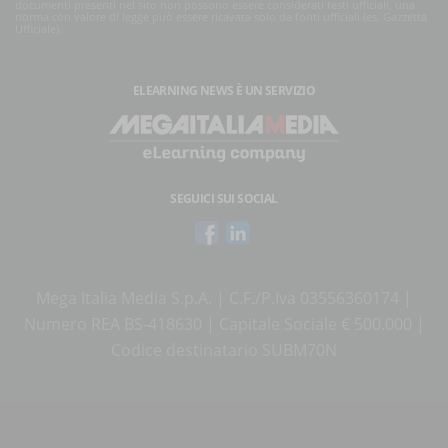
documenti presenti nel sito non possono essere considerati testi ufficiali, una
norma con valore di legge può essere ricavata solo da fonti ufficiali (es. Gazzetta
Ufficiale).
ELEARNING NEWS
È UN SERVIZIO
SEGUICI SUI SOCIAL
Mega Italia Media S.p.A. | C.F./P.Iva 03556360174 |
Numero REA BS-418630 | Capitale Sociale € 500.000 |
Codice destinatario SUBM70N