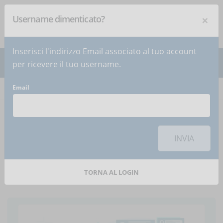
×
Username dimenticato?
NEWSLETTER
Iscriviti
!
Inserisci l'indirizzo Email associato al tuo account
per ricevere il tuo username.
Email
Home
Articoli
Articolo
Per utilizzare questa funzionalità di condivisione sui social network è
necessario
accettare i cookie
della categoria 'Marketing'
INVIA
Formazione e lavoro: le
sfide HR
TORNA AL LOGIN