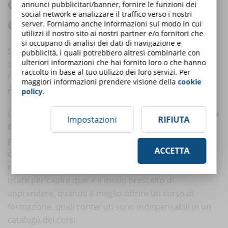
dei dati contro le grandi
annunci pubblicitari/banner, fornire le funzioni dei
social network e analizzare il traffico verso i nostri
dimissioni
server. Forniamo anche informazioni sul modo in cui
utilizzi il nostro sito ai nostri partner e/o fornitori che
si occupano di analisi dei dati di navigazione e
Se la ricetta della HBR è quella di investire su un
pubblicità, i quali potrebbero altresì combinarle con
ulteriori informazioni che hai fornito loro o che hanno
sistema efficiente per l’analisi dei dati, la risposta nella
raccolto in base al tuo utilizzo dei loro servizi. Per
formazione aziendale non può che essere un learning
maggiori informazioni prendere visione della
cookie
management system,
LMS
.
policy
.
Le aziende che usano un
sistema per la gestione della
Impostazioni
RIFIUTA
formazione
sono facilitate nell’analisi dei dati. Il
proprio LMS ha delle statistiche e report puntuali sul
ACCETTA
dato di completamento dei corsi e sulle performance
dei dipendenti. Queste informazioni possono essere
usate per capire quel è il modo prescelto di
apprendere, quando è meglio offrire un corso di
formazione, quali contenuti sono indispensabili in un
catalogo dei corsi.