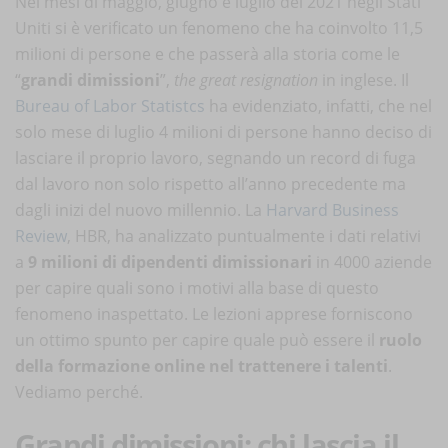
Nei mesi di maggio, giugno e luglio del 2021 negli Stati
Uniti si è verificato un fenomeno che ha coinvolto 11,5
milioni di persone e che passerà alla storia come le
“
grandi dimissioni
”,
the great resignation
in inglese. Il
Bureau of Labor Statistcs
ha evidenziato, infatti, che nel
solo mese di luglio 4 milioni di persone hanno deciso di
lasciare il proprio lavoro, segnando un record di fuga
dal lavoro non solo rispetto all’anno precedente ma
dagli inizi del nuovo millennio. La
Harvard Business
Review
, HBR, ha analizzato puntualmente i dati relativi
a
9 milioni di dipendenti dimissionari
in 4000 aziende
per capire quali sono i motivi alla base di questo
fenomeno inaspettato. Le lezioni apprese forniscono
un ottimo spunto per capire quale può essere il
ruolo
della formazione online nel trattenere i talenti
.
Vediamo perché.
Grandi dimissioni: chi lascia il