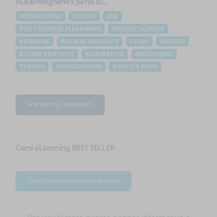
eLearningNews
parla di...
FORMAZIONE
DESIGN
JOB
PIATTAFORME ELEARNING
PROGETTAZIONE
RICERCHE
RISORSE GRATUITE
STUDI
NOTIZIE
BUONE PRATICHE
NORMATIVA
RECENSIONI
TRENDS
INFOGRAFICHE
EVENTI E FIERE
VEDI TUTTI GLI ARGOMENTI
Corsi eLearning BEST SELLER
CORSI ELEARNING MEGA ITALIA MEDIA