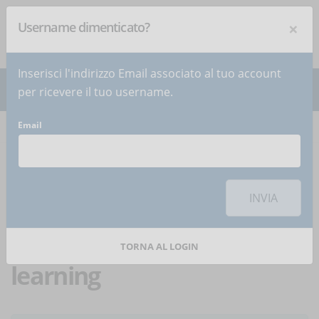
×
Username dimenticato?
NEWSLETTER
Iscriviti
!
Inserisci l'indirizzo Email associato al tuo account
per ricevere il tuo username.
Email
Home
Articoli
Articolo
Per utilizzare questa funzionalità di condivisione sui social network è
necessario
accettare i cookie
della categoria 'Marketing'
INVIA
Grandi dimissioni: come
fronteggiarle conl'e-
TORNA AL LOGIN
learning