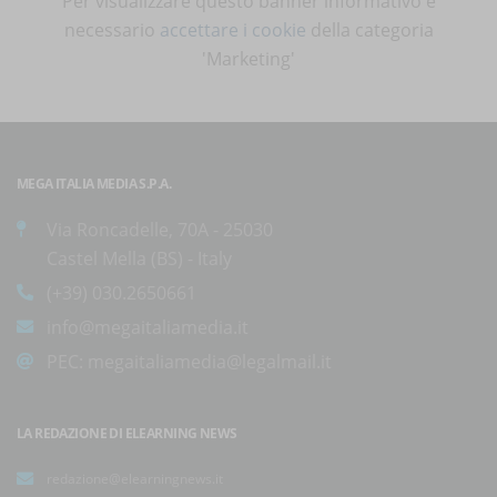
Per visualizzare questo banner informativo è
necessario
accettare i cookie
della categoria
'Marketing'
MEGA ITALIA MEDIA S.P.A.
Via Roncadelle, 70A - 25030
Castel Mella (BS) - Italy
(+39) 030.2650661
info@megaitaliamedia.it
PEC:
megaitaliamedia@legalmail.it
LA REDAZIONE DI ELEARNING NEWS
redazione@elearningnews.it