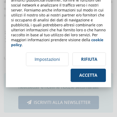
annunci pubblicitari/banner, fornire le funzioni dei
dalla modalità di fruizione in e-learning, che di fatto rende le università
social network e analizzare il traffico verso i nostri
online più accessibili e aumenta così le possibilità di concludere con
server. Forniamo anche informazioni sul modo in cui
utilizzi il nostro sito ai nostri partner e/o fornitori che
successo il percorso universitario.
si occupano di analisi dei dati di navigazione e
pubblicità, i quali potrebbero altresì combinarle con
ulteriori informazioni che hai fornito loro o che hanno
raccolto in base al tuo utilizzo dei loro servizi. Per
maggiori informazioni prendere visione della
cookie
policy
.
Leggi anche
Come creare un corso online accessibile
.
Impostazioni
RIFIUTA
ACCETTA
Ti è piaciuto questo articolo? Iscriviti alla
newsletter e ricevi le notizie settimanali!
ISCRIVITI ALLA NEWSLETTER