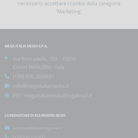
necessario
accettare i cookie
della categoria
'Marketing'
MEGA ITALIA MEDIA S.P.A.
Via Roncadelle, 70A - 25030
Castel Mella (BS) - Italy
(+39) 030.2650661
info@megaitaliamedia.it
PEC:
megaitaliamedia@legalmail.it
LA REDAZIONE DI ELEARNING NEWS
redazione@elearningnews.it
(+39) 030.5531835