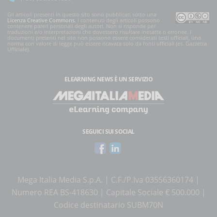
Gli articoli presenti in questo sito sono pubblicati sotto una
Licenza Creative Commons
. I contenuti degli articoli possono
contenere pareri personali degli autori. Non si risponde per
traduzioni e/o interpretazioni che dovessero risultare inesatte o erronee. I
documenti presenti nel sito non possono essere considerati testi ufficiali, una
norma con valore di legge può essere ricavata solo da fonti ufficiali (es. Gazzetta
Ufficiale).
ELEARNING NEWS
È UN SERVIZIO
SEGUICI SUI SOCIAL
Mega Italia Media S.p.A. | C.F./P.Iva 03556360174 |
Numero REA BS-418630 | Capitale Sociale € 500.000 |
Codice destinatario SUBM70N