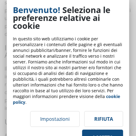
screen reader avranno difficoltà a capire dove li
Benvenuto!
Seleziona le
porterà quel collegamento. Evita quindi, ad esempio, di
preferenze relative ai
utilizzare gli URL come testo del collegamento e
cookie
prediligi frasi concise e significative come “Contatta il
docente” al posto di un generico “Clicca qui”.
In questo sito web utilizziamo i cookie per
personalizzare i contenuti delle pagine e gli eventuali
INSERISCI UN’ALTERNATIVA TESTUALE
annunci pubblicitari/banner, fornire le funzioni dei
ALLE IMMAGINI
social network e analizzare il traffico verso i nostri
server. Forniamo anche informazioni sul modo in cui
utilizzi il nostro sito ai nostri partner e/o fornitori che
Il
testo alternativo
è un testo invisibile allegato alle
si occupano di analisi dei dati di navigazione e
immagini che viene letto ad alta voce dagli screen
pubblicità, i quali potrebbero altresì combinarle con
reader consentendo a chi non può vedere l’immagine
ulteriori informazioni che hai fornito loro o che hanno
raccolto in base al tuo utilizzo dei loro servizi. Per
di comprenderne il significato. Questo è
maggiori informazioni prendere visione della
cookie
particolarmente utile in caso di immagini di tipo
policy
.
informativo, come grafici e tabelle.
Impostazioni
RIFIUTA
USA CARATTERI FACILI DA LEGGERE
Anche la
scelta del font
gioca un ruolo cruciale