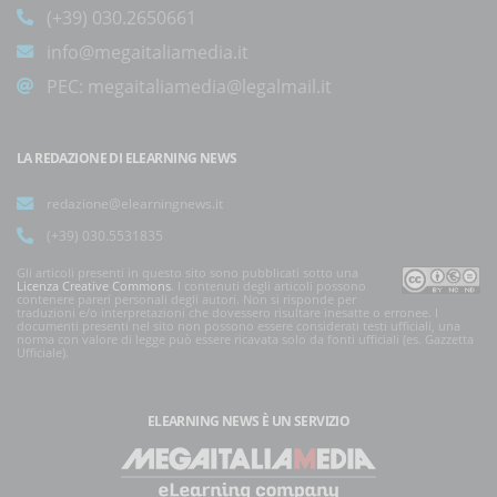
(+39) 030.2650661
info@megaitaliamedia.it
PEC:
megaitaliamedia@legalmail.it
LA REDAZIONE DI ELEARNING NEWS
redazione@elearningnews.it
(+39) 030.5531835
Gli articoli presenti in questo sito sono pubblicati sotto una
Licenza Creative Commons
. I contenuti degli articoli possono
contenere pareri personali degli autori. Non si risponde per
traduzioni e/o interpretazioni che dovessero risultare inesatte o erronee. I
documenti presenti nel sito non possono essere considerati testi ufficiali, una
norma con valore di legge può essere ricavata solo da fonti ufficiali (es. Gazzetta
Ufficiale).
ELEARNING NEWS
È UN SERVIZIO