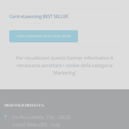
Corsi eLearning BEST SELLER
CORSI ELEARNING MEGA ITALIA MEDIA
Per visualizzare questo banner informativo è
necessario
accettare i cookie
della categoria
'Marketing'
MEGA ITALIA MEDIA S.P.A.
Via Roncadelle, 70A - 25030
Castel Mella (BS) - Italy