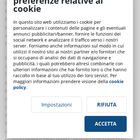
preferenze relative ai
Gli LMS (nella ricerca citata è stato preso in esame
cookie
Moodle) hanno un grande successo, tuttavia la loro
forza non è quella di tenere in grande considerazione
In questo sito web utilizziamo i cookie per
le
questioni affettive
e della determinazione ad
personalizzare i contenuti delle pagine e gli eventuali
annunci pubblicitari/banner, fornire le funzioni dei
apprendere dei corsisti (Rodrigues, Fdez-Riverola e
social network e analizzare il traffico verso i nostri
Novais, 2011).
server. Forniamo anche informazioni sul modo in cui
utilizzi il nostro sito ai nostri partner e/o fornitori che
Nel recente studio di cui trattiamo, la rilevazione dello
si occupano di analisi dei dati di navigazione e
pubblicità, i quali potrebbero altresì combinarle con
stress è stata possibile grazie ad un sensore,
ulteriori informazioni che hai fornito loro o che hanno
l'accelerometro, ampiamente disponibile negli
raccolto in base al tuo utilizzo dei loro servizi. Per
maggiori informazioni prendere visione della
cookie
smartphone e nei tablet.
policy
.
In particolare, ogni studente ha interagito con Moodle
dal proprio ambiente reale mentre frequentava un
Impostazioni
RIFIUTA
corso. I dispositivi usati da ognuno erano dotati di
sensori che acquisivano informazioni in modo non
intrusivo. Queste informazioni venivano registrate in
ACCETTA
un modulo apposito, definito "modulo di
riconoscimento dello stress" quindi i dati sono stati