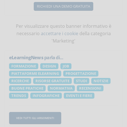
RICHIEDI UNA DEMO GRATUITA
Per visualizzare questo banner informativo è
necessario
accettare i cookie
della categoria
'Marketing'
eLearningNews
parla di...
FORMAZIONE
DESIGN
JOB
PIATTAFORME ELEARNING
PROGETTAZIONE
RICERCHE
RISORSE GRATUITE
STUDI
NOTIZIE
BUONE PRATICHE
NORMATIVA
RECENSIONI
TRENDS
INFOGRAFICHE
EVENTI E FIERE
VEDI TUTTI GLI ARGOMENTI