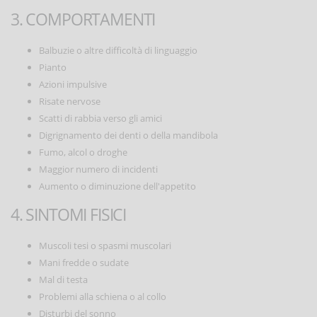
3. COMPORTAMENTI
Balbuzie o altre difficoltà di linguaggio
Pianto
Azioni impulsive
Risate nervose
Scatti di rabbia verso gli amici
Digrignamento dei denti o della mandibola
Fumo, alcol o droghe
Maggior numero di incidenti
Aumento o diminuzione dell'appetito
4. SINTOMI FISICI
Muscoli tesi o spasmi muscolari
Mani fredde o sudate
Mal di testa
Problemi alla schiena o al collo
Disturbi del sonno