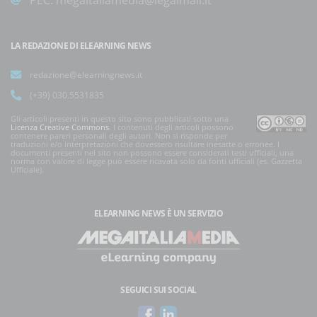
PEC:
megaitaliamedia@legalmail.it
LA REDAZIONE DI ELEARNING NEWS
redazione@elearningnews.it
(+39) 030.5531835
Gli articoli presenti in questo sito sono pubblicati sotto una
Licenza Creative Commons
. I contenuti degli articoli possono
contenere pareri personali degli autori. Non si risponde per
traduzioni e/o interpretazioni che dovessero risultare inesatte o erronee. I
documenti presenti nel sito non possono essere considerati testi ufficiali, una
norma con valore di legge può essere ricavata solo da fonti ufficiali (es. Gazzetta
Ufficiale).
ELEARNING NEWS
È UN SERVIZIO
SEGUICI SUI SOCIAL