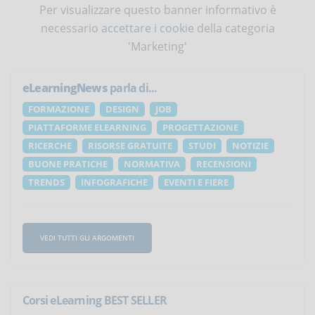
Per visualizzare questo banner informativo è
necessario
accettare i cookie
della categoria
'Marketing'
eLearningNews
parla di...
FORMAZIONE
DESIGN
JOB
PIATTAFORME ELEARNING
PROGETTAZIONE
RICERCHE
RISORSE GRATUITE
STUDI
NOTIZIE
BUONE PRATICHE
NORMATIVA
RECENSIONI
TRENDS
INFOGRAFICHE
EVENTI E FIERE
VEDI TUTTI GLI ARGOMENTI
Corsi eLearning BEST SELLER