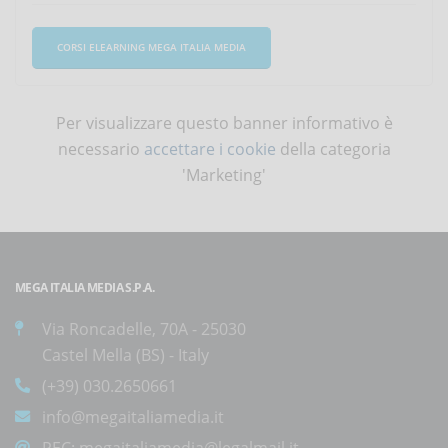
CORSI ELEARNING MEGA ITALIA MEDIA
Per visualizzare questo banner informativo è
necessario
accettare i cookie
della categoria
'Marketing'
MEGA ITALIA MEDIA S.P.A.
Via Roncadelle, 70A - 25030
Castel Mella (BS) - Italy
(+39) 030.2650661
info@megaitaliamedia.it