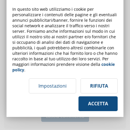
E-Mail (solo per
In questo sito web utilizziamo i cookie per
personalizzare i contenuti delle pagine e gli eventuali
ricevere le
annunci pubblicitari/banner, fornire le funzioni dei
risposte)
social network e analizzare il traffico verso i nostri
server. Forniamo anche informazioni sul modo in cui
Inserisci il tuo
utilizzi il nostro sito ai nostri partner e/o fornitori che
commento:
si occupano di analisi dei dati di navigazione e
pubblicità, i quali potrebbero altresì combinarle con
ulteriori informazioni che hai fornito loro o che hanno
raccolto in base al tuo utilizzo dei loro servizi. Per
maggiori informazioni prendere visione della
cookie
policy
.
Ho letto e approvato la
policy dei commenti
. Il post che
Impostazioni
RIFIUTA
sto inserendo non contiene offese e volgarità, non è
diffamante e non viola le leggi italiane.
ACCETTA