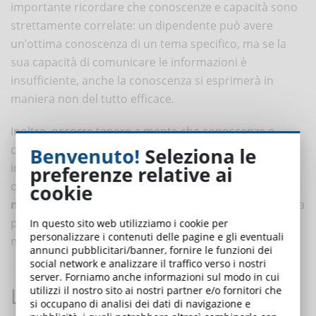
importante ricordare che conoscenze e capacità sono
strettamente correlate: un dipendente può avere
un’ottima conoscenza di un tema specifico, ma se la
sua capacità di comunicare le informazioni è
insufficiente, anche la conoscenza si esprimerà in
maniera non del tutto efficace.
Inoltre, occorre tenere a mente che conoscenze e
capacità sono strettamente legate anche agli aspetti
Benvenuto!
Seleziona le
intrinseci della persona, come i tratti di personalità. In
preferenze relative ai
questo senso, un ruolo importante è attribuito alla
cookie
motivazione
: se abbiamo collaboratori competenti ma
poco motivati, la loro competenza non si esprimerà al
In questo sito web utilizziamo i cookie per
personalizzare i contenuti delle pagine e gli eventuali
meglio.
annunci pubblicitari/banner, fornire le funzioni dei
social network e analizzare il traffico verso i nostri
server. Forniamo anche informazioni sul modo in cui
L’importanza dell’osservazione
utilizzi il nostro sito ai nostri partner e/o fornitori che
si occupano di analisi dei dati di navigazione e