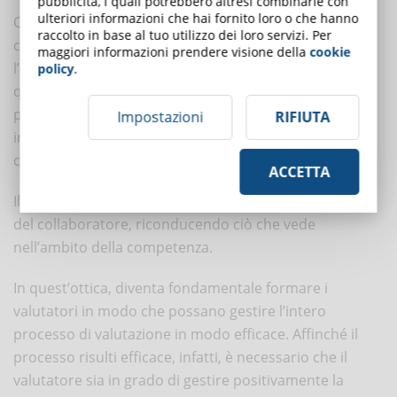
pubblicità, i quali potrebbero altresì combinarle con
ulteriori informazioni che hai fornito loro o che hanno
Quando si adotta un approccio qualitativo, le
raccolto in base al tuo utilizzo dei loro servizi. Per
competenze devono essere valutate attraverso
maggiori informazioni prendere visione della
cookie
l’
osservazione
dei comportamenti della persona. In
policy
.
questo caso, quindi, il valutatore non attribuirà un
punteggio alla competenza in termini generali. Essa,
Impostazioni
RIFIUTA
infatti, sarà valutata tramite l’osservazione del
comportamento, che è ciò che noi vediamo.
ACCETTA
Il valutatore osserverà e registrerà il comportamento
del collaboratore, riconducendo ciò che vede
nell’ambito della competenza.
In quest’ottica, diventa fondamentale formare i
valutatori in modo che possano gestire l’intero
processo di valutazione in modo efficace. Affinché il
processo risulti efficace, infatti, è necessario che il
valutatore sia in grado di gestire positivamente la