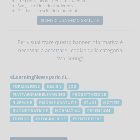
Crea corsi specifici per la tua azienda
Svolgi corsi in videoconferenza
Gestisci la crescita dei dipendenti
RICHIEDI UNA DEMO GRATUITA
Per visualizzare questo banner informativo è
necessario
accettare i cookie
della categoria
'Marketing'
eLearningNews
parla di...
FORMAZIONE
DESIGN
JOB
PIATTAFORME ELEARNING
PROGETTAZIONE
RICERCHE
RISORSE GRATUITE
STUDI
NOTIZIE
BUONE PRATICHE
NORMATIVA
RECENSIONI
TRENDS
INFOGRAFICHE
EVENTI E FIERE