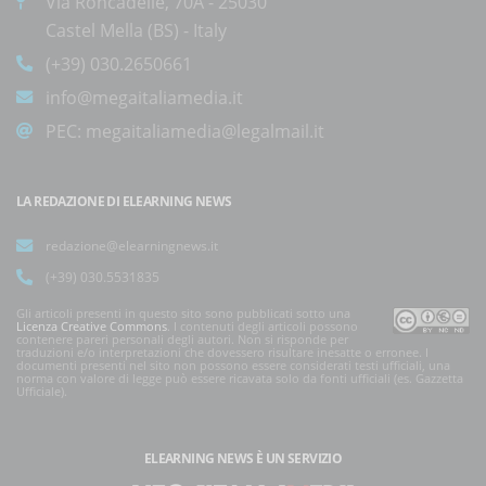
Via Roncadelle, 70A - 25030
Castel Mella (BS) - Italy
(+39) 030.2650661
info@megaitaliamedia.it
PEC:
megaitaliamedia@legalmail.it
LA REDAZIONE DI ELEARNING NEWS
redazione@elearningnews.it
(+39) 030.5531835
Gli articoli presenti in questo sito sono pubblicati sotto una
Licenza Creative Commons
. I contenuti degli articoli possono
contenere pareri personali degli autori. Non si risponde per
traduzioni e/o interpretazioni che dovessero risultare inesatte o erronee. I
documenti presenti nel sito non possono essere considerati testi ufficiali, una
norma con valore di legge può essere ricavata solo da fonti ufficiali (es. Gazzetta
Ufficiale).
ELEARNING NEWS
È UN SERVIZIO