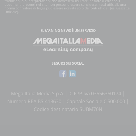
traduzioni e/o interpretazioni che dovessero risultare inesatte o erronee. I
documenti presenti nel sito non possono essere considerati testi ufficiali, una
norma con valore di legge può essere ricavata solo da fonti ufficiali (es. Gazzetta
Ufficiale).
ELEARNING NEWS
È UN SERVIZIO
SEGUICI SUI SOCIAL
Mega Italia Media S.p.A. | C.F./P.Iva 03556360174 |
Numero REA BS-418630 | Capitale Sociale € 500.000 |
Codice destinatario SUBM70N