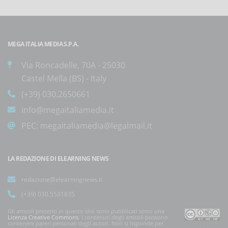
MEGA ITALIA MEDIA S.P.A.
Via Roncadelle, 70A - 25030
Castel Mella (BS) - Italy
(+39) 030.2650661
info@megaitaliamedia.it
PEC:
megaitaliamedia@legalmail.it
LA REDAZIONE DI ELEARNING NEWS
redazione@elearningnews.it
(+39) 030.5531835
Gli articoli presenti in questo sito sono pubblicati sotto una
Licenza Creative Commons
. I contenuti degli articoli possono
contenere pareri personali degli autori. Non si risponde per