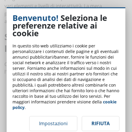
vari elementi e livelli di interattività. La mera
presentazione delle informazioni può rivelarsi
Benvenuto!
Seleziona le
altamente controproducente.
preferenze relative ai
cookie
Suggerimenti per attirare
l'attenzione degli studenti
In questo sito web utilizziamo i cookie per
personalizzare i contenuti delle pagine e gli eventuali
annunci pubblicitari/banner, fornire le funzioni dei
social network e analizzare il traffico verso i nostri
Ci sono ottimi modi per ottenere e mantenere
server. Forniamo anche informazioni sul modo in cui
l'attenzione dei discenti:
utilizzi il nostro sito ai nostri partner e/o fornitori che
si occupano di analisi dei dati di navigazione e
pubblicità, i quali potrebbero altresì combinarle con
Coinvolgere con una buona narrazione, emotivamente fissata
ulteriori informazioni che hai fornito loro o che hanno
ai suoi punti cardine;
raccolto in base al tuo utilizzo dei loro servizi. Per
Coinvolgere con contenuti interattivi;
maggiori informazioni prendere visione della
cookie
Usare grandi visuali - la ragione della nostra attenuante
policy
.
attenzione è che siamo assaliti dalle immagini; scegliere con
cura cosa e come gli studenti vedono ha grande libertà sul loro
Impostazioni
RIFIUTA
coinvolgimento con il programma;