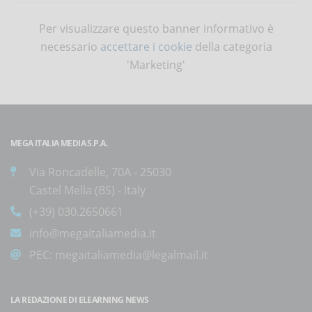
Per visualizzare questo banner informativo è
necessario
accettare i cookie
della categoria
'Marketing'
MEGA ITALIA MEDIA S.P.A.
Via Roncadelle, 70A - 25030
Castel Mella (BS) - Italy
(+39) 030.2650661
info@megaitaliamedia.it
PEC:
megaitaliamedia@legalmail.it
LA REDAZIONE DI ELEARNING NEWS