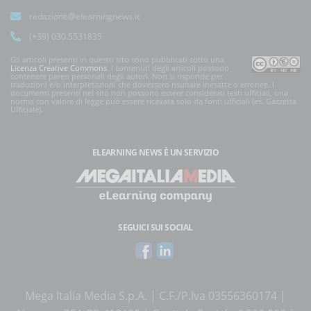
redazione@elearningnews.it
(+39) 030.5531835
Gli articoli presenti in questo sito sono pubblicati sotto una
Licenza Creative Commons
. I contenuti degli articoli possono
contenere pareri personali degli autori. Non si risponde per
traduzioni e/o interpretazioni che dovessero risultare inesatte o erronee. I
documenti presenti nel sito non possono essere considerati testi ufficiali, una
norma con valore di legge può essere ricavata solo da fonti ufficiali (es. Gazzetta
Ufficiale).
ELEARNING NEWS
È UN SERVIZIO
SEGUICI SUI SOCIAL
Mega Italia Media S.p.A. | C.F./P.Iva 03556360174 |