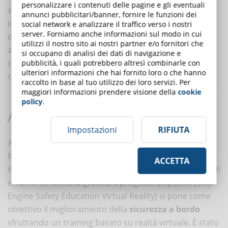
personalizzare i contenuti delle pagine e gli eventuali
esclusivamente sui possibili pericoli che minatori,
annunci pubblicitari/banner, fornire le funzioni dei
ingegneri e chiunque entri in miniera, può incontrare
social network e analizzare il traffico verso i nostri
server. Forniamo anche informazioni sul modo in cui
durante la sua permanenza nella miniera. Al fine di
utilizzi il nostro sito ai nostri partner e/o fornitori che
aumentare ulteriormente il realismo, gli autori si sono
si occupano di analisi dei dati di navigazione e
concentrati molto sulla fisica relativa al distacco e alla
pubblicità, i quali potrebbero altresì combinarle con
ulteriori informazioni che hai fornito loro o che hanno
caduta delle rocce.
raccolto in base al tuo utilizzo dei loro servizi. Per
maggiori informazioni prendere visione della
cookie
policy
.
AR e VR per la sicurezza navale
Impostazioni
RIFIUTA
Anche in ambito navale la sicurezza è un requisito
fondamentale. Avere a disposizione un personale ben
ACCETTA
formato e istruito riduce sensibilmente la probabilità di
errori o ne limita la gravità. Il progetto ShipSEVR (Ship
Engine Safety Education Virtual Reality) si pone come
obiettivo il miglioramento della
sicurezza a bordo
sfruttando un training basato su realtà virtuale. È stato