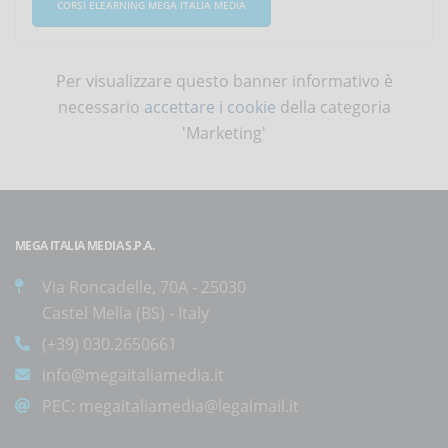
CORSI ELEARNING MEGA ITALIA MEDIA
Per visualizzare questo banner informativo è
necessario
accettare i cookie
della categoria
'Marketing'
MEGA ITALIA MEDIA S.P.A.
Via Roncadelle, 70A - 25030
Castel Mella (BS) - Italy
(+39) 030.2650661
info@megaitaliamedia.it
PEC:
megaitaliamedia@legalmail.it