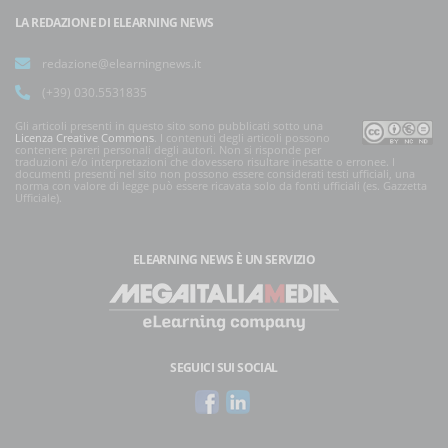
LA REDAZIONE DI ELEARNING NEWS
redazione@elearningnews.it
(+39) 030.5531835
Gli articoli presenti in questo sito sono pubblicati sotto una
Licenza Creative Commons
. I contenuti degli articoli possono
contenere pareri personali degli autori. Non si risponde per
traduzioni e/o interpretazioni che dovessero risultare inesatte o erronee. I
documenti presenti nel sito non possono essere considerati testi ufficiali, una
norma con valore di legge può essere ricavata solo da fonti ufficiali (es. Gazzetta
Ufficiale).
ELEARNING NEWS
È UN SERVIZIO
SEGUICI SUI SOCIAL