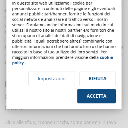
Docenti, personale amministrativo e studenti possono
In questo sito web utilizziamo i cookie per
personalizzare i contenuti delle pagine e gli eventuali
essere scettici o intimiditi dall’adozione di nuove
annunci pubblicitari/banner, fornire le funzioni dei
tecnologie, soprattutto quando si teme che possano
social network e analizzare il traffico verso i nostri
sostituire l’interazione umana o complicare i processi
server. Forniamo anche informazioni sul modo in cui
utilizzi il nostro sito ai nostri partner e/o fornitori che
esistenti. È cruciale accompagnare l’introduzione dei
si occupano di analisi dei dati di navigazione e
chatbot con programmi di formazione e
pubblicità, i quali potrebbero altresì combinarle con
ulteriori informazioni che hai fornito loro o che hanno
sensibilizzazione, evidenziando come queste tecnologie
raccolto in base al tuo utilizzo dei loro servizi. Per
possano arricchire l’esperienza educativa piuttosto che
maggiori informazioni prendere visione della
cookie
sostituirla.
policy
.
Impostazioni
RIFIUTA
Rischi e limiti nell’utilizzo dei
chatbot: allucinazioni dell’AI e
ACCETTA
cause
Oltre alle sfide, ci sono i rischi, come per ogni nuova