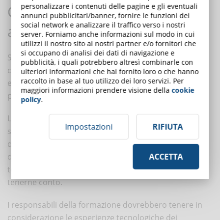
personalizzare i contenuti delle pagine e gli eventuali
Cosa possono fare le aziende per
annunci pubblicitari/banner, fornire le funzioni dei
social network e analizzare il traffico verso i nostri
attuare il cambiamento?
server. Forniamo anche informazioni sul modo in cui
utilizzi il nostro sito ai nostri partner e/o fornitori che
si occupano di analisi dei dati di navigazione e
Se le aziende vogliono mettere i dipendenti nelle
pubblicità, i quali potrebbero altresì combinarle con
condizioni di dare il massimo per il business, devono
ulteriori informazioni che hai fornito loro o che hanno
raccolto in base al tuo utilizzo dei loro servizi. Per
essere in grado di aiutarli ad imparare meglio, di più e
maggiori informazioni prendere visione della
cookie
più in fretta.
policy
.
La
personalizzazione della formazione
è un trend
Impostazioni
RIFIUTA
sempre più in voga e reso possibile dalla diffusione
dell’e-Learning. Che ogni persona apprenda in modo
diverso é noto da tempo, e in un mondo in cui le
ACCETTA
tecnologie lo consentono, sarebbe un errore non
tenerne conto.
I responsabili della formazione dovrebbero tenere in
considerazione le esperienze tecnologiche dei