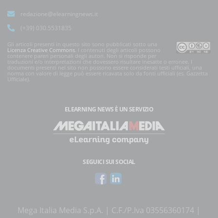
redazione@elearningnews.it
(+39) 030.5531835
Gli articoli presenti in questo sito sono pubblicati sotto una
Licenza Creative Commons
. I contenuti degli articoli possono
contenere pareri personali degli autori. Non si risponde per
traduzioni e/o interpretazioni che dovessero risultare inesatte o erronee. I
documenti presenti nel sito non possono essere considerati testi ufficiali, una
norma con valore di legge può essere ricavata solo da fonti ufficiali (es. Gazzetta
Ufficiale).
ELEARNING NEWS
È UN SERVIZIO
SEGUICI SUI SOCIAL
Mega Italia Media S.p.A. | C.F./P.Iva 03556360174 |