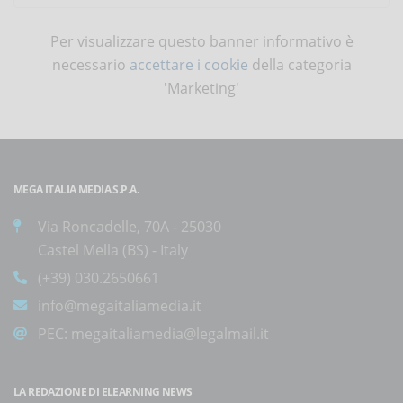
Per visualizzare questo banner informativo è
necessario
accettare i cookie
della categoria
'Marketing'
MEGA ITALIA MEDIA S.P.A.
Via Roncadelle, 70A - 25030
Castel Mella (BS) - Italy
(+39) 030.2650661
info@megaitaliamedia.it
PEC:
megaitaliamedia@legalmail.it
LA REDAZIONE DI ELEARNING NEWS