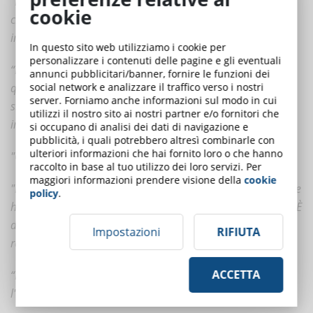
“Il secondo, sicuramente. Avrei la sensazione di essere
cookie
chiamato nell'ufficio del preside a scuola, anche solo
immaginandolo."
In questo sito web utilizziamo i cookie per
personalizzare i contenuti delle pagine e gli eventuali
“E quella reazione emotiva è parte di ciò che fa funzionare
annunci pubblicitari/banner, fornire le funzioni dei
questo approccio. Cala le persone nella storia in modo che
social network e analizzare il traffico verso i nostri
server. Forniamo anche informazioni sul modo in cui
siano più coinvolte durante il corso, oltre a rendere le
utilizzi il nostro sito ai nostri partner e/o fornitori che
informazioni apprese più memorabili. "
si occupano di analisi dei dati di navigazione e
pubblicità, i quali potrebbero altresì combinarle con
ulteriori informazioni che hai fornito loro o che hanno
"Ok, inizio a capire la sua idea."
raccolto in base al tuo utilizzo dei loro servizi. Per
maggiori informazioni prendere visione della
cookie
"Benissimo. Torniamo alla valutazione. Prima mi diceva che
policy
.
ha bisogno che i dipendenti siano consapevoli della policy. È
davvero questo l'obiettivo o volete ridurre il numero di
Impostazioni
RIFIUTA
reclami e non conformità?”
ACCETTA
“Beh, ovviamente vogliamo ridurre i reclami. Questo è
l'obiettivo finale"