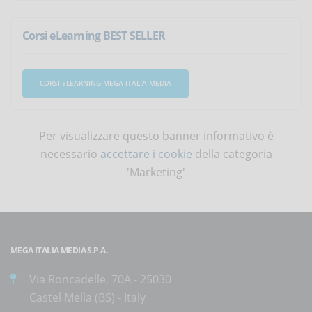
Corsi eLearning BEST SELLER
CORSI ELEARNING MEGA ITALIA MEDIA
Per visualizzare questo banner informativo è
necessario
accettare i cookie
della categoria
'Marketing'
MEGA ITALIA MEDIA S.P.A.
Via Roncadelle, 70A - 25030
Castel Mella (BS) - Italy