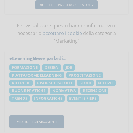
RICHIEDI UNA DEMO GRATUITA
Per visualizzare questo banner informativo è
necessario
accettare i cookie
della categoria
'Marketing'
eLearningNews
parla di...
FORMAZIONE
DESIGN
JOB
PIATTAFORME ELEARNING
PROGETTAZIONE
RICERCHE
RISORSE GRATUITE
STUDI
NOTIZIE
BUONE PRATICHE
NORMATIVA
RECENSIONI
TRENDS
INFOGRAFICHE
EVENTI E FIERE
VEDI TUTTI GLI ARGOMENTI