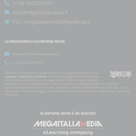
(+39) 030.2650661
info@megaitaliamedia.it
PEC:
megaitaliamedia@legalmail.it
LA REDAZIONE DI ELEARNING NEWS
redazione@elearningnews.it
(+39) 030.5531835
Gli articoli presenti in questo sito sono pubblicati sotto una
Licenza Creative Commons
. I contenuti degli articoli possono
contenere pareri personali degli autori. Non si risponde per
traduzioni e/o interpretazioni che dovessero risultare inesatte o erronee. I
documenti presenti nel sito non possono essere considerati testi ufficiali, una
norma con valore di legge può essere ricavata solo da fonti ufficiali (es. Gazzetta
Ufficiale).
ELEARNING NEWS
È UN SERVIZIO