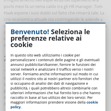
pochi mesi fa un tema caldo tra gli HR manager. Tom
Haak espone i suoi dubbi sul fatto che rimarrà tale. La
crisi economica attuale sta costringendo le aziende a
operare delle ristrutturazioni e, purtroppo, ciò significa
Benvenuto!
Seleziona le
che il miglioramento dell'esperienza dei dipendenti
preferenze relative ai
non può essere la priorità assoluta per le
cookie
organizzazioni.
In questo sito web utilizziamo i cookie per
2. Meno generosità
personalizzare i contenuti delle pagine e gli eventuali
annunci pubblicitari/banner, fornire le funzioni dei
social network e analizzare il traffico verso i nostri
"Che si trattasse di un giorno di riposo in più per il tuo
server. Forniamo anche informazioni sul modo in cui
compleanno o di un regalo di benvenuto, le
utilizzi il nostro sito ai nostri partner e/o fornitori che
si occupano di analisi dei dati di navigazione e
organizzazioni stavano diventando sempre più
pubblicità, i quali potrebbero altresì combinarle con
generose nei confronti dei loro dipendenti. Vediamo
ulteriori informazioni che hai fornito loro o che hanno
ancora molta comprensione e gentilezza, ma la
raccolto in base al tuo utilizzo dei loro servizi. Per
maggiori informazioni prendere visione della
cookie
domanda è quanto durerà" dichiara Haak.
policy
.