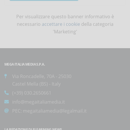
Per visualizzare questo banner informativo è
necessario
accettare i cookie
della categoria
'Marketing'
MEGA ITALIA MEDIA S.P.A.
Via Roncadelle, 70A - 25030
Castel Mella (BS) - Italy
(+39) 030.2650661
info@megaitaliamedia.it
PEC:
megaitaliamedia@legalmail.it
LA REDAZIONE DI ELEARNING NEWS