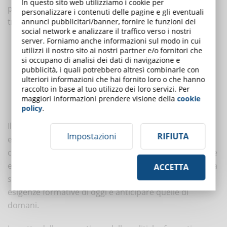
In questo sito web utilizziamo i cookie per
potrebbero frenare una diffusione ancora più rapida
personalizzare i contenuti delle pagine e gli eventuali
tra cui:
annunci pubblicitari/banner, fornire le funzioni dei
social network e analizzare il traffico verso i nostri
server. Forniamo anche informazioni sul modo in cui
Costo elevato in paesi in via di sviluppo:
il costo delle
utilizzi il nostro sito ai nostri partner e/o fornitori che
piattaforme LMS e della relativa infrastruttura potrebbe
si occupano di analisi dei dati di navigazione e
rallentare l’adozione nelle regioni meno sviluppate.
pubblicità, i quali potrebbero altresì combinarle con
ulteriori informazioni che hai fornito loro o che hanno
Problemi di connettività:
la limitata disponibilità di reti ad
raccolto in base al tuo utilizzo dei loro servizi. Per
alta velocità in alcune aree può ancora costituire un ostacolo
maggiori informazioni prendere visione della
cookie
rilevante, impedendo esperienze formative ottimali.
policy
.
Il mercato globale degli LMS si conferma in forte
Impostazioni
RIFIUTA
espansione, sostenuto da innovazioni tecnologiche e
crescente domanda di formazione digitale. Per aziende
e istituzioni, investire in soluzioni LMS rappresenta una
ACCETTA
scelta strategica essenziale per rispondere alle
esigenze formative di oggi e anticipare quelle di
domani.