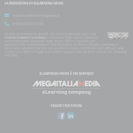
LA REDAZIONE DI ELEARNING NEWS
redazione@elearningnews.it
(+39) 030.5531835
Gli articoli presenti in questo sito sono pubblicati sotto una
Licenza Creative Commons
. I contenuti degli articoli possono
contenere pareri personali degli autori. Non si risponde per
traduzioni e/o interpretazioni che dovessero risultare inesatte o erronee. I
documenti presenti nel sito non possono essere considerati testi ufficiali, una
norma con valore di legge può essere ricavata solo da fonti ufficiali (es. Gazzetta
Ufficiale).
ELEARNING NEWS
È UN SERVIZIO
SEGUICI SUI SOCIAL