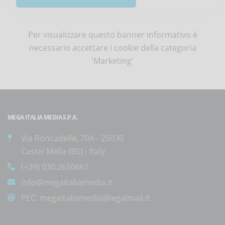
Per visualizzare questo banner informativo è
necessario
accettare i cookie
della categoria
'Marketing'
MEGA ITALIA MEDIA S.P.A.
Via Roncadelle, 70A - 25030
Castel Mella (BS) - Italy
(+39) 030.2650661
info@megaitaliamedia.it
PEC:
megaitaliamedia@legalmail.it