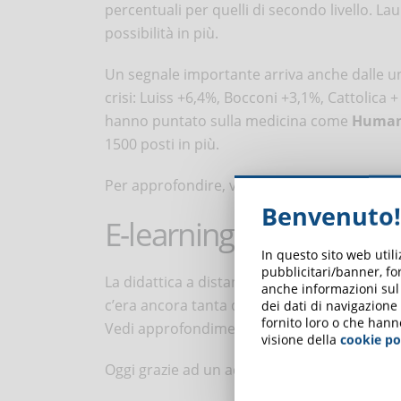
percentuali per quelli di secondo livello. La
possibilità in più.
Un segnale importante arriva anche dalle un
crisi: Luiss +6,4%, Bocconi +3,1%, Cattolica
hanno puntato sulla medicina come
Human
1500 posti in più.
Per approfondire, vedere anche questo con
Benvenuto!
E-learning e il ruolo de
In questo sito web util
pubblicitari/banner, for
La didattica a distanza esisteva già ben pri
anche informazioni sul m
c’era ancora tanta diffidenza.
dei dati di navigazione
fornito loro o che hann
Vedi approfondimento sulle
università onli
visione della
cookie po
Oggi grazie ad un adeguamento forzato da 