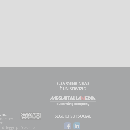
ELEARNING NEWS
È UN SERVIZIO
ons
. I
SEGUICI SUI SOCIAL
onde per
nti
e di legge può essere