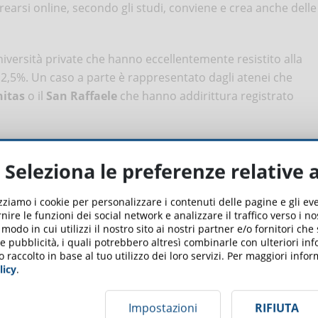
urearsi online, secondo gli studi, conviene e crea anche delle
iversità private che hanno eccellentemente resistito alla
 + 2,5%. Un caso a parte è rappresentato dagli atenei che
itas
o il
San Raffaele
che hanno addirittura registrato
tributo
pubblicato dal Il Sole 24 Ore
.
Seleziona le preferenze relative 
lle università telematiche
izziamo i cookie per personalizzare i contenuti delle pagine e gli e
nire le funzioni dei social network e analizzare il traffico verso i n
ma del Covid-19: le università telematiche proliferavano ma
odo in cui utilizzi il nostro sito ai nostri partner e/o fornitori che
 e pubblicità, i quali potrebbero altresì combinarle con ulteriori in
o raccolto in base al tuo utilizzo dei loro servizi. Per maggiori inf
ne riconosciute dal Miur
licy
.
parte delle
università tradizionali
, il quadro è cambiato.
Impostazioni
RIFIUTA