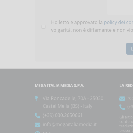
Ho letto e approvato la
policy dei c
volgarità, non è diffamante e non viola
MEGA ITALIA MEDIA S.P.A.
LA RED
Via Roncadelle, 70A - 25030
re
Castel Mella (BS) - Italy
(+
(+39) 030.2650661
Gli arti
contenu
info@megaitaliamedia.it
traduzi
present