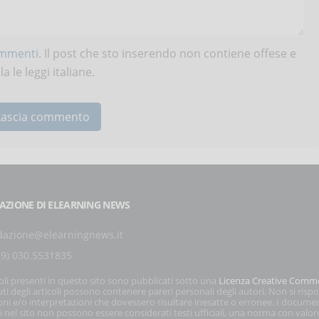
ommenti
. Il post che sto inserendo non contiene offese e
 le leggi italiane.
AZIONE DI ELEARNING NEWS
dazione@elearningnews.it
39) 030.5531835
coli presenti in questo sito sono pubblicati sotto una
Licenza Creative Comm
ti degli articoli possono contenere pareri personali degli autori. Non si risp
oni e/o interpretazioni che dovessero risultare inesatte o erronee. I docume
i nel sito non possono essere considerati testi ufficiali, una norma con valor