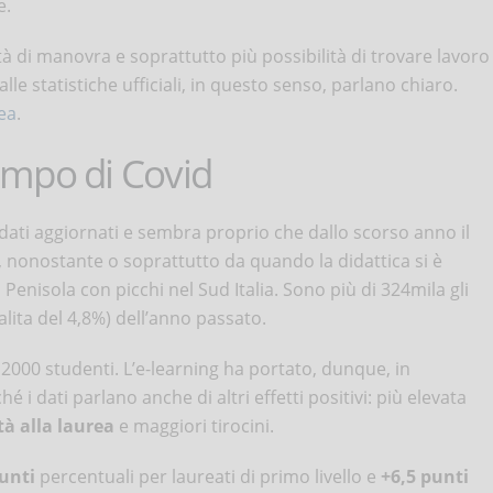
e.
à di manovra e soprattutto più possibilità di trovare lavoro
alle statistiche ufficiali, in questo senso, parlano chiaro.
ea
.
tempo di Covid
 dati aggiornati e sembra proprio che dallo scorso anno il
, nonostante o soprattutto da quando la didattica si è
Penisola con picchi nel Sud Italia. Sono più di 324mila gli
alita del 4,8%) dell’anno passato.
i 2000 studenti. L’e-learning ha portato, dunque, in
 i dati parlano anche di altri effetti positivi: più elevata
à alla laurea
e maggiori tirocini.
punti
percentuali per laureati di primo livello e
+6,5 punti