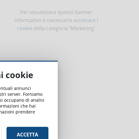
Per visualizzare questo banner
informativo è necessario
accettare i
cookie
della categoria 'Marketing'
ai cookie
ventuali annunci
ostri server. Forniamo
 si occupano di analisi
formazioni che hai
ormazioni prendere
ACCETTA