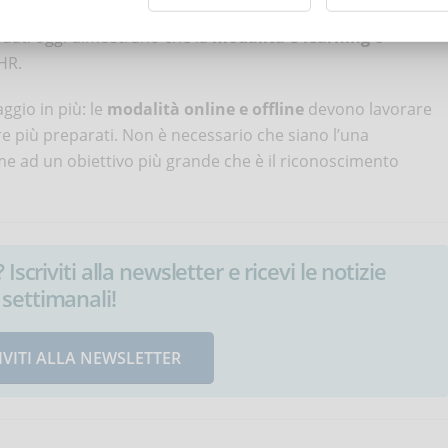
i titoli sono validi per sostenere concorsi pubblici ed essere
i dati oggi dimostrano che la
modalità e-learning
è
 HR.
ggio in più: le
modalità online e offline
devono lavorare
 più preparati. Non è necessario che siano l’una
ieme ad un obiettivo più grande che è il riconoscimento
Iscriviti alla newsletter e ricevi le notizie
settimanali!
IVITI ALLA NEWSLETTER