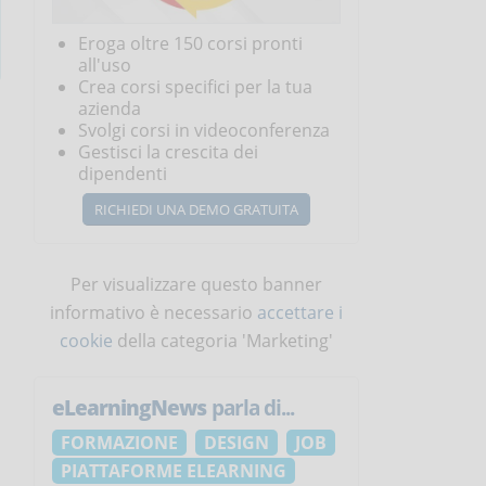
Eroga oltre 150 corsi pronti
all'uso
Crea corsi specifici per la tua
azienda
Svolgi corsi in videoconferenza
Gestisci la crescita dei
dipendenti
RICHIEDI UNA DEMO GRATUITA
Per visualizzare questo banner
informativo è necessario
accettare i
cookie
della categoria 'Marketing'
eLearningNews
parla di...
FORMAZIONE
DESIGN
JOB
PIATTAFORME ELEARNING