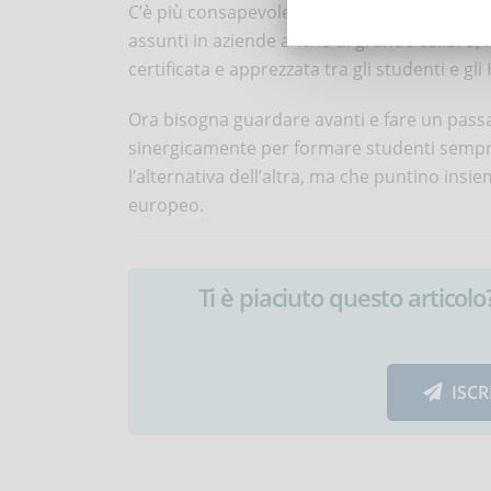
C’è più consapevolezza e, unita al fatto che 
assunti in aziende anche di grande calibro, 
certificata e apprezzata tra gli studenti e gli
Ora bisogna guardare avanti e fare un passa
sinergicamente per formare studenti sempre
l’alternativa dell’altra, ma che puntino ins
europeo.
Ti è piaciuto questo articolo? 
ISCR