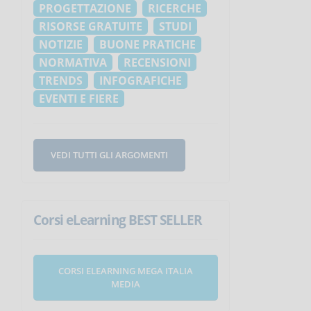
PROGETTAZIONE
RICERCHE
RISORSE GRATUITE
STUDI
NOTIZIE
BUONE PRATICHE
NORMATIVA
RECENSIONI
TRENDS
INFOGRAFICHE
EVENTI E FIERE
VEDI TUTTI GLI ARGOMENTI
Corsi eLearning BEST SELLER
CORSI ELEARNING MEGA ITALIA
MEDIA