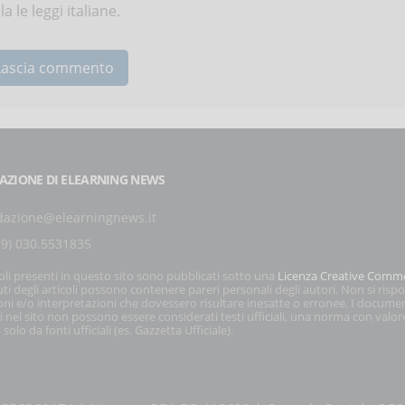
 le leggi italiane.
AZIONE DI ELEARNING NEWS
dazione@elearningnews.it
39) 030.5531835
coli presenti in questo sito sono pubblicati sotto una
Licenza Creative Comm
ti degli articoli possono contenere pareri personali degli autori. Non si risp
oni e/o interpretazioni che dovessero risultare inesatte o erronee. I docume
i nel sito non possono essere considerati testi ufficiali, una norma con valor
 solo da fonti ufficiali (es. Gazzetta Ufficiale).