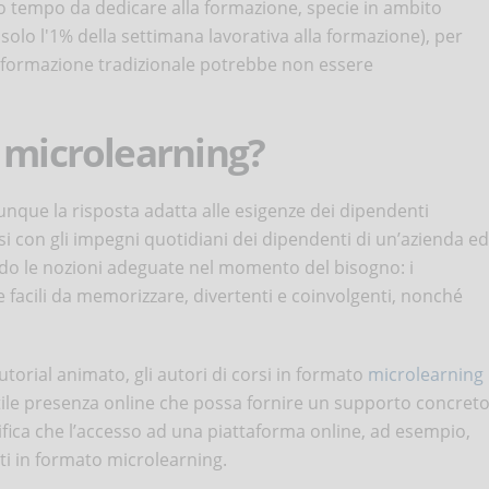
o tempo da dedicare alla formazione, specie in ambito
solo l'1% della settimana lavorativa alla formazione), per
di formazione tradizionale potrebbe non essere
 microlearning?
nque la risposta adatta alle esigenze dei dipendenti
si con gli impegni quotidiani dei dipendenti di un’azienda ed
endo le nozioni adeguate nel momento del bisogno: i
 facili da memorizzare, divertenti e coinvolgenti, nonché
 tutorial animato, gli autori di corsi in formato
microlearning
le presenza online che possa fornire un supporto concret
nifica che l’accesso ad una piattaforma online, ad esempio,
i in formato microlearning.