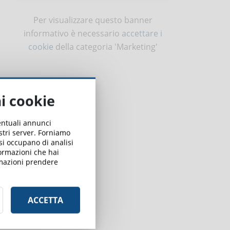
Per visualizzare questo banner
informativo è necessario
accettare i
cookie
della categoria 'Marketing'
ai cookie
ventuali annunci
ostri server. Forniamo
 si occupano di analisi
formazioni che hai
ormazioni prendere
ACCETTA