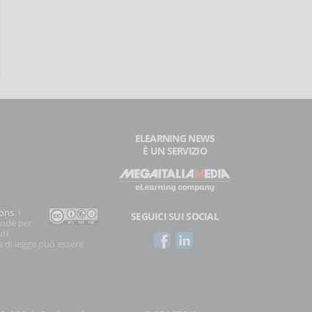
ELEARNING NEWS
È UN SERVIZIO
ons
. I
SEGUICI SUI SOCIAL
onde per
nti
e di legge può essere