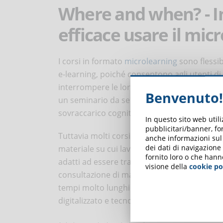
Where and when? - In
efficace usare il mic
I corsi in formato
microlearning
sono flessib
e-learning, poiché consentono agli utenti 
interrompere le loro attività: basta un sempli
Benvenuto!
un seminario da sei ore, per aiutare a raffo
sovraccarico cognitivo, in particolare quan
In questo sito web util
pubblicitari/banner, for
Tuttavia molti corsi e-learning strutturati in
anche informazioni sul m
dei dati di navigazione
materiale su cui lavorare per poter assimil
fornito loro o che hann
adatti ad essere trasposti in “pillole” di m
visione della
cookie po
consultazione di materiali piuttosto volumi
tempi molto lunghi. Questa potrebbe dunque
digitalizzato e tecnologico in continua e rap