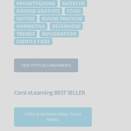
PROGETTAZIONE
RICERCHE
RISORSE GRATUITE
STUDI
NOTIZIE
BUONE PRATICHE
NORMATIVA
RECENSIONI
TRENDS
INFOGRAFICHE
EVENTI E FIERE
VEDI TUTTI GLI ARGOMENTI
Corsi eLearning BEST SELLER
o
CORSI ELEARNING MEGA ITALIA
MEDIA