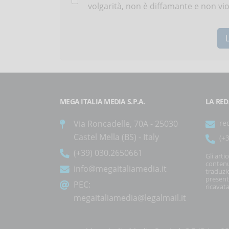
volgarità, non è diffamante e non viola
MEGA ITALIA MEDIA S.P.A.
LA RED
Via Roncadelle, 70A - 25030
re
Castel Mella (BS) - Italy
(+
(+39) 030.2650661
Gli arti
contenu
info@megaitaliamedia.it
traduzi
present
PEC:
ricavata
megaitaliamedia@legalmail.it