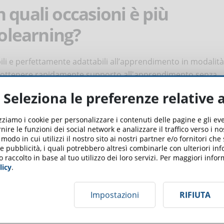
 quali occasioni è più
rolearning?
ili e perfettamente adattabili all’apprendimento in modalità
di ottenere rapidamente supporto all'apprendimento senza
ce video di cinque minuti o delle slide, molto più efficaci di
Seleziona le preferenze relative 
rzare la conservazione della conoscenza e prevenire il
do si affrontano argomenti complessi.
izziamo i cookie per personalizzare i contenuti delle pagine e gli e
nire le funzioni dei social network e analizzare il traffico verso i n
 maniera tradizionale, in cui l’allievo ha a disposizione del
odo in cui utilizzi il nostro sito ai nostri partner e/o fornitori che
 e pubblicità, i quali potrebbero altresì combinarle con ulteriori in
are i contenuti e superare il corso, non sembrano ancora
o raccolto in base al tuo utilizzo dei loro servizi. Per maggiori inf
icrolearning: questo perché, generalmente, prevedono la
licy
.
nosi e un’attività di apprendimento che potrebbe richiedere
 essere la sfida per il futuro, in un mondo sempre più
Impostazioni
RIFIUTA
idissima evoluzione.