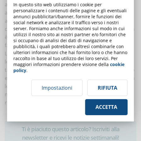
ambiente favorevole all’apprendimento, ai processi e
In questo sito web utilizziamo i cookie per
personalizzare i contenuti delle pagine e gli eventuali
alle pratiche di apprendimento concrete: è necessaria
annunci pubblicitari/banner, fornire le funzioni dei
anche una leadership in grado di trainare il
social network e analizzare il traffico verso i nostri
cambiamento. Per diventare una learning organization
server. Forniamo anche informazioni sul modo in cui
utilizzi il nostro sito ai nostri partner e/o fornitori che
è necessario agire all’interno della cultura aziendale e
si occupano di analisi dei dati di navigazione e
favorire l’apprendimento formale e informale.
pubblicità, i quali potrebbero altresì combinarle con
ulteriori informazioni che hai fornito loro o che hanno
L’eLearning è un valido strumento per accompagnare
raccolto in base al tuo utilizzo dei loro servizi. Per
le aziende nel processo di creazione, acquisizione e
maggiori informazioni prendere visione della
cookie
trasmissione delle conoscenze in un modo sistematico
policy
.
e strategico. Per attivare tale processo, serve però una
leadership in grado di modificare la cultura aziendale
Impostazioni
RIFIUTA
mobilitando le competenze interne ed esterne che
rafforzando un’azienda.
ACCETTA
Ti è piaciuto questo articolo? Iscriviti alla
newsletter e ricevi le notizie settimanali!