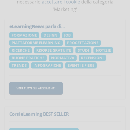
necessario
accettare i cookie
della categoria
'Marketing'
eLearningNews
parla di...
FORMAZIONE
DESIGN
JOB
PIATTAFORME ELEARNING
PROGETTAZIONE
RICERCHE
RISORSE GRATUITE
STUDI
NOTIZIE
BUONE PRATICHE
NORMATIVA
RECENSIONI
TRENDS
INFOGRAFICHE
EVENTI E FIERE
VEDI TUTTI GLI ARGOMENTI
Corsi eLearning BEST SELLER