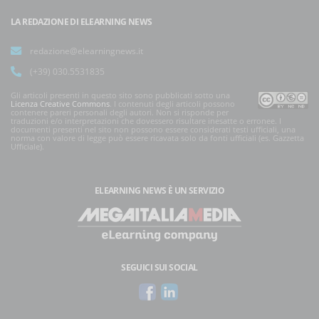
LA REDAZIONE DI ELEARNING NEWS
redazione@elearningnews.it
(+39) 030.5531835
Gli articoli presenti in questo sito sono pubblicati sotto una
Licenza Creative Commons
. I contenuti degli articoli possono
contenere pareri personali degli autori. Non si risponde per
traduzioni e/o interpretazioni che dovessero risultare inesatte o erronee. I
documenti presenti nel sito non possono essere considerati testi ufficiali, una
norma con valore di legge può essere ricavata solo da fonti ufficiali (es. Gazzetta
Ufficiale).
ELEARNING NEWS
È UN SERVIZIO
SEGUICI SUI SOCIAL