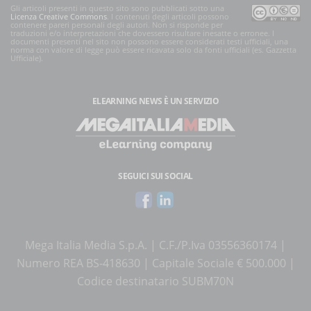
Gli articoli presenti in questo sito sono pubblicati sotto una
Licenza Creative Commons
. I contenuti degli articoli possono
contenere pareri personali degli autori. Non si risponde per
traduzioni e/o interpretazioni che dovessero risultare inesatte o erronee. I
documenti presenti nel sito non possono essere considerati testi ufficiali, una
norma con valore di legge può essere ricavata solo da fonti ufficiali (es. Gazzetta
Ufficiale).
ELEARNING NEWS
È UN SERVIZIO
SEGUICI SUI SOCIAL
Mega Italia Media S.p.A. | C.F./P.Iva 03556360174 |
Numero REA BS-418630 | Capitale Sociale € 500.000 |
Codice destinatario SUBM70N