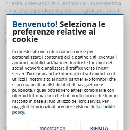
In realtà, osservando la questione da una prospettiva
più ampia, i dipendenti esperti sono già le persone di
riferimento del reparto L&D quando occorre
Benvenuto!
Seleziona le
sviluppare un nuovo corso. E, come abbiamo visto
preferenze relative ai
all’inizio dell’articolo, i metodi tradizionali di creazione
cookie
dei contenuti possono richiedere molto tempo sia per
la fase iniziale di intervista, sia per i processi di
In questo sito web utilizziamo i cookie per
controllo e manutenzione del materiale.
personalizzare i contenuti delle pagine e gli eventuali
annunci pubblicitari/banner, fornire le funzioni dei
social network e analizzare il traffico verso i nostri
Inoltre, i dipendenti esperti sono anche il punto di
server. Forniamo anche informazioni sul modo in cui
riferimento degli altri colleghi, che si rivolgono
utilizzi il nostro sito ai nostri partner e/o fornitori che
quotidianamente a loro per chiarire dubbi o risolvere
si occupano di analisi dei dati di navigazione e
pubblicità, i quali potrebbero altresì combinarle con
problemi.
ulteriori informazioni che hai fornito loro o che hanno
raccolto in base al tuo utilizzo dei loro servizi. Per
Tutte queste attività sono ricorrenti e richiedono
maggiori informazioni prendere visione della
cookie
policy
.
tempo. Pertanto, lo sforzo una tantum per creare i
contenuti formativi consente comunque agli esperti
dell’azienda di
risparmiare molto tempo nel lungo
Impostazioni
RIFIUTA