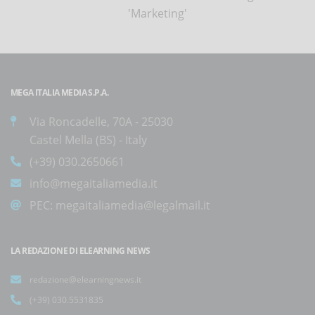
'Marketing'
MEGA ITALIA MEDIA S.P.A.
Via Roncadelle, 70A - 25030
Castel Mella (BS) - Italy
(+39) 030.2650661
info@megaitaliamedia.it
PEC:
megaitaliamedia@legalmail.it
LA REDAZIONE DI ELEARNING NEWS
redazione@elearningnews.it
(+39) 030.5531835