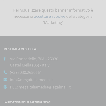
Per visualizzare questo banner informativo è
necessario
accettare i cookie
della categoria
'Marketing'
MEGA ITALIA MEDIA S.P.A.
Via Roncadelle, 70A - 25030
Castel Mella (BS) - Italy
(+39) 030.2650661
info@megaitaliamedia.it
PEC:
megaitaliamedia@legalmail.it
LA REDAZIONE DI ELEARNING NEWS