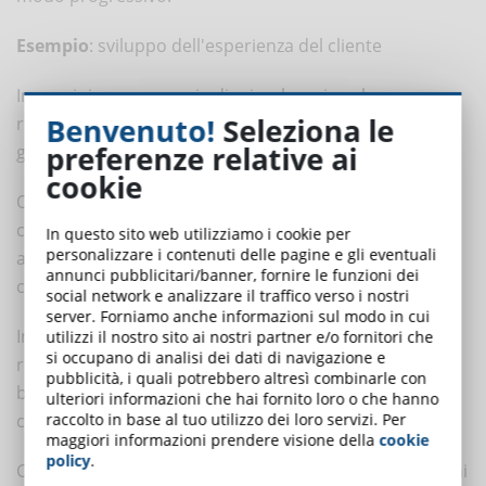
Esempio
: sviluppo dell'esperienza del cliente
Immaginiamo una serie di microlearning che segue un
Benvenuto!
Seleziona le
responsabile del successo dei clienti alle prese con la
preferenze relative ai
gestione di un account importante ma a rischio.
cookie
Ogni episodio affronta una fase diversa della relazione
con il cliente: costruire la fiducia, gestire le aspettative,
In questo sito web utilizziamo i cookie per
personalizzare i contenuti delle pagine e gli eventuali
affrontare un reclamo o negoziare il rinnovo di un
annunci pubblicitari/banner, fornire le funzioni dei
contratto.
social network e analizzare il traffico verso i nostri
server. Forniamo anche informazioni sul modo in cui
In ciascun episodio viene presentato uno scenario
utilizzi il nostro sito ai nostri partner e/o fornitori che
si occupano di analisi dei dati di navigazione e
realistico che richiede di prendere una decisione. In
pubblicità, i quali potrebbero altresì combinarle con
base alla scelta fatta, vengono mostrate le possibili
ulteriori informazioni che hai fornito loro o che hanno
conseguenze e offerti brevi spunti di coaching.
raccolto in base al tuo utilizzo dei loro servizi. Per
maggiori informazioni prendere visione della
cookie
policy
.
Con il tempo, grazie all’esposizione ripetuta a situazioni