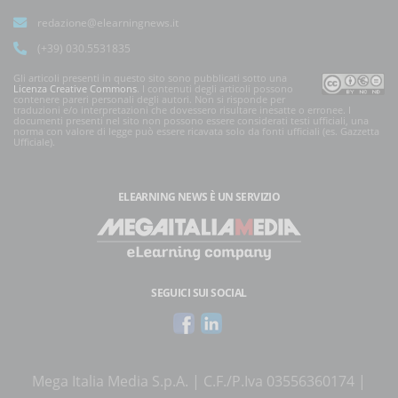
redazione@elearningnews.it
(+39) 030.5531835
Gli articoli presenti in questo sito sono pubblicati sotto una
Licenza Creative Commons
. I contenuti degli articoli possono
contenere pareri personali degli autori. Non si risponde per
traduzioni e/o interpretazioni che dovessero risultare inesatte o erronee. I
documenti presenti nel sito non possono essere considerati testi ufficiali, una
norma con valore di legge può essere ricavata solo da fonti ufficiali (es. Gazzetta
Ufficiale).
ELEARNING NEWS
È UN SERVIZIO
SEGUICI SUI SOCIAL
Mega Italia Media S.p.A. | C.F./P.Iva 03556360174 |