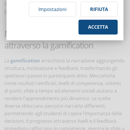
diverse, i partecipanti sviluppano maggiore capacità di
Impostazioni
RIFIUTA
giudizio e gestione delle relazioni con i clienti.
ACCETTA
Migliorare il coinvolgimento
attraverso la gamification
La
gamification
arricchisce la narrazione aggiungendo
struttura, motivazione e feedback, trasformando gli
spettatori passivi in partecipanti attivi. Meccaniche
come risultati ramificati, livelli di competenza, sistemi
di punti, sfide a tempo ed elementi sociali aiutano a
rendere l’apprendimento più dinamico. Le scelte
diverse sbloccano percorsi narrativi differenti,
permettendo agli studenti di capire l’importanza delle
decisioni. Il progresso attraverso livelli e il feedback
immediato rafforzano le competenze, mentre le sfide a