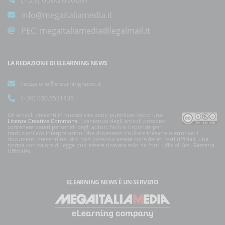
info@megaitaliamedia.it
PEC:
megaitaliamedia@legalmail.it
LA REDAZIONE DI ELEARNING NEWS
redazione@elearningnews.it
(+39) 030.5531835
Gli articoli presenti in questo sito sono pubblicati sotto una
Licenza Creative Commons
. I contenuti degli articoli possono
contenere pareri personali degli autori. Non si risponde per
traduzioni e/o interpretazioni che dovessero risultare inesatte o erronee. I
documenti presenti nel sito non possono essere considerati testi ufficiali, una
norma con valore di legge può essere ricavata solo da fonti ufficiali (es. Gazzetta
Ufficiale).
ELEARNING NEWS
È UN SERVIZIO