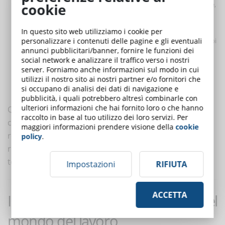
Formazione ibrida e modulare:
combinazione di corsi online,
cookie
microlearning e workshop pratici.
Percorsi personalizzati e micro‑credential:
credenziali
In questo sito web utilizziamo i cookie per
personalizzare i contenuti delle pagine e gli eventuali
digitali che certificano competenze specifiche acquisite in tempi
annunci pubblicitari/banner, fornire le funzioni dei
brevi.
social network e analizzare il traffico verso i nostri
Cultura organizzativa orientata all’aggiornamento:
server. Forniamo anche informazioni sul modo in cui
incentivare upskilling e reskilling, con monitoraggio dei
utilizzi il nostro sito ai nostri partner e/o fornitori che
si occupano di analisi dei dati di navigazione e
progressi tramite piattaforme e-learning integrate.
pubblicità, i quali potrebbero altresì combinarle con
ulteriori informazioni che hai fornito loro o che hanno
Questo approccio non solo mantiene aggiornate le
raccolto in base al tuo utilizzo dei loro servizi. Per
competenze dei professionisti, ma aumenta la
maggiori informazioni prendere visione della
cookie
resilienza dell’organizzazione, preparandola a
policy
.
rispondere efficacemente alle trasformazioni
tecnologiche e sociali.
Impostazioni
RIFIUTA
ACCETTA
Integrazione delle competenze nel
mondo del lavoro