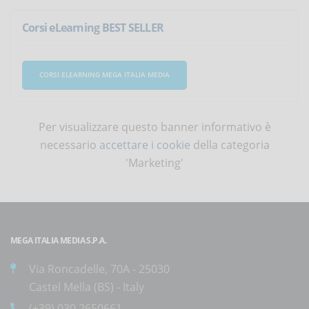
Corsi eLearning BEST SELLER
CORSI ELEARNING MEGA ITALIA MEDIA
Per visualizzare questo banner informativo è
necessario
accettare i cookie
della categoria
'Marketing'
MEGA ITALIA MEDIA S.P.A.
Via Roncadelle, 70A - 25030
Castel Mella (BS) - Italy
(+39) 030.2650661