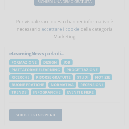
RICHIEDI UNA DEMO GRATUITA
Per visualizzare questo banner informativo è
necessario
accettare i cookie
della categoria
'Marketing'
eLearningNews
parla di...
FORMAZIONE
DESIGN
JOB
PIATTAFORME ELEARNING
PROGETTAZIONE
RICERCHE
RISORSE GRATUITE
STUDI
NOTIZIE
BUONE PRATICHE
NORMATIVA
RECENSIONI
TRENDS
INFOGRAFICHE
EVENTI E FIERE
VEDI TUTTI GLI ARGOMENTI