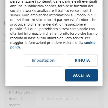
personalizzare i contenuti delle pagine e gli eventuali
annunci pubblicitari/banner, fornire le funzioni dei
social network e analizzare il traffico verso i nostri
server. Forniamo anche informazioni sul modo in cui
utilizzi il nostro sito ai nostri partner e/o fornitori che
Commenti:
si occupano di analisi dei dati di navigazione e
pubblicità, i quali potrebbero altresì combinarle con
ulteriori informazioni che hai fornito loro o che hanno
Nessun commento è ancora presente. Scrivi tu il primo
raccolto in base al tuo utilizzo dei loro servizi. Per
commento a questo articolo!
maggiori informazioni prendere visione della
cookie
policy
.
Pubblica un commento
Impostazioni
RIFIUTA
ACCETTA
Utente:
E-Mail (solo per
ricevere le
risposte)