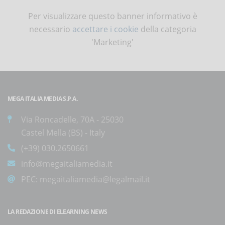
Per visualizzare questo banner informativo è
necessario
accettare i cookie
della categoria
'Marketing'
MEGA ITALIA MEDIA S.P.A.
Via Roncadelle, 70A - 25030
Castel Mella (BS) - Italy
(+39) 030.2650661
info@megaitaliamedia.it
PEC:
megaitaliamedia@legalmail.it
LA REDAZIONE DI ELEARNING NEWS