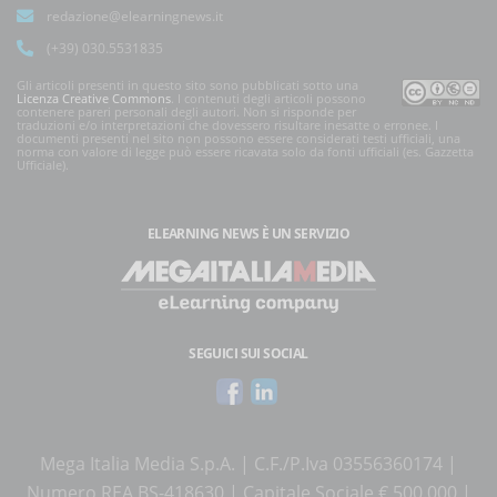
redazione@elearningnews.it
(+39) 030.5531835
Gli articoli presenti in questo sito sono pubblicati sotto una
Licenza Creative Commons
. I contenuti degli articoli possono
contenere pareri personali degli autori. Non si risponde per
traduzioni e/o interpretazioni che dovessero risultare inesatte o erronee. I
documenti presenti nel sito non possono essere considerati testi ufficiali, una
norma con valore di legge può essere ricavata solo da fonti ufficiali (es. Gazzetta
Ufficiale).
ELEARNING NEWS
È UN SERVIZIO
SEGUICI SUI SOCIAL
Mega Italia Media S.p.A. | C.F./P.Iva 03556360174 |
Numero REA BS-418630 | Capitale Sociale € 500.000 |