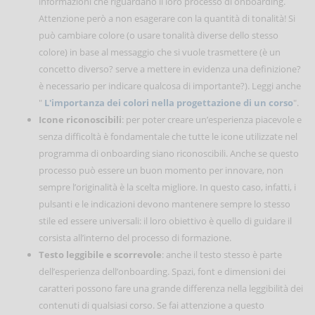
informazioni che riguardano il loro processo di onboarding.
Attenzione però a non esagerare con la quantità di tonalità! Si
può cambiare colore (o usare tonalità diverse dello stesso
colore) in base al messaggio che si vuole trasmettere (è un
concetto diverso? serve a mettere in evidenza una definizione?
è necessario per indicare qualcosa di importante?). Leggi anche
"
L'importanza dei colori nella progettazione di un corso
".
Icone riconoscibili
: per poter creare un’esperienza piacevole e
senza difficoltà è fondamentale che tutte le icone utilizzate nel
programma di onboarding siano riconoscibili. Anche se questo
processo può essere un buon momento per innovare, non
sempre l’originalità è la scelta migliore. In questo caso, infatti, i
pulsanti e le indicazioni devono mantenere sempre lo stesso
stile ed essere universali: il loro obiettivo è quello di guidare il
corsista all’interno del processo di formazione.
Testo leggibile e scorrevole
: anche il testo stesso è parte
dell’esperienza dell’onboarding. Spazi, font e dimensioni dei
caratteri possono fare una grande differenza nella leggibilità dei
contenuti di qualsiasi corso. Se fai attenzione a questo