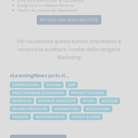
Crea corsi specifici per la tua azienda
Svolgi corsi in videoconferenza
Gestisci la crescita dei dipendenti
RICHIEDI UNA DEMO GRATUITA
Per visualizzare questo banner informativo è
necessario
accettare i cookie
della categoria
'Marketing'
eLearningNews
parla di...
FORMAZIONE
DESIGN
JOB
PIATTAFORME ELEARNING
PROGETTAZIONE
RICERCHE
RISORSE GRATUITE
STUDI
NOTIZIE
BUONE PRATICHE
NORMATIVA
RECENSIONI
TRENDS
INFOGRAFICHE
EVENTI E FIERE