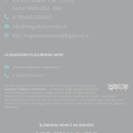
Via Roncadelle, 70A - 25030
Castel Mella (BS) - Italy
(+39) 030.2650661
info@megaitaliamedia.it
PEC:
megaitaliamedia@legalmail.it
LA REDAZIONE DI ELEARNING NEWS
redazione@elearningnews.it
(+39) 030.5531835
Gli articoli presenti in questo sito sono pubblicati sotto una
Licenza Creative Commons
. I contenuti degli articoli possono
contenere pareri personali degli autori. Non si risponde per
traduzioni e/o interpretazioni che dovessero risultare inesatte o erronee. I
documenti presenti nel sito non possono essere considerati testi ufficiali, una
norma con valore di legge può essere ricavata solo da fonti ufficiali (es. Gazzetta
Ufficiale).
ELEARNING NEWS
È UN SERVIZIO