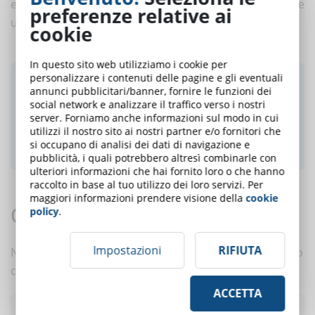
emozioni e sensazioni positive che consentono di avere
preferenze relative ai
una prima impressione positiva.
cookie
In questo sito web utilizziamo i cookie per
personalizzare i contenuti delle pagine e gli eventuali
Ti è piaciuto questo articolo? Iscriviti alla
annunci pubblicitari/banner, fornire le funzioni dei
newsletter e ricevi le notizie settimanali!
social network e analizzare il traffico verso i nostri
server. Forniamo anche informazioni sul modo in cui
utilizzi il nostro sito ai nostri partner e/o fornitori che
ISCRIVITI ALLA NEWSLETTER
si occupano di analisi dei dati di navigazione e
pubblicità, i quali potrebbero altresì combinarle con
ulteriori informazioni che hai fornito loro o che hanno
raccolto in base al tuo utilizzo dei loro servizi. Per
maggiori informazioni prendere visione della
cookie
Commenti:
policy
.
Impostazioni
RIFIUTA
Nessun commento è ancora presente. Scrivi tu il primo
commento a questo articolo!
ACCETTA