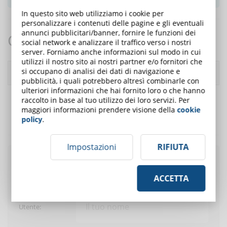
In questo sito web utilizziamo i cookie per
personalizzare i contenuti delle pagine e gli eventuali
annunci pubblicitari/banner, fornire le funzioni dei
Commenti:
social network e analizzare il traffico verso i nostri
server. Forniamo anche informazioni sul modo in cui
utilizzi il nostro sito ai nostri partner e/o fornitori che
si occupano di analisi dei dati di navigazione e
Rispondi
Autore: pauleau
- likes:
0
30/11/2020 (10:02:02)
pubblicità, i quali potrebbero altresì combinarle con
ulteriori informazioni che hai fornito loro o che hanno
Mille "merci" pour ces articles bien construits, efficaces et clairs.
raccolto in base al tuo utilizzo dei loro servizi. Per
maggiori informazioni prendere visione della
cookie
C'est magnifique!
policy
.
Et merci de les partager avec les enseignants.
Impostazioni
RIFIUTA
Pubblica un commento
ACCETTA
Utente: