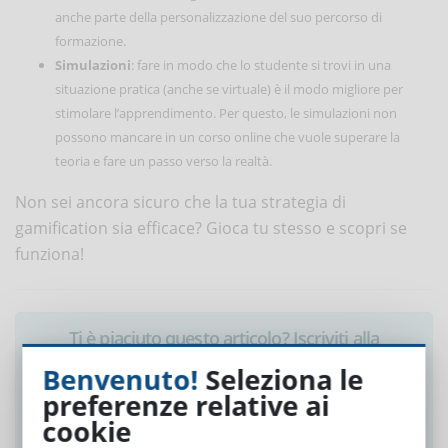
anche parte della personalizzazione del suo percorso di
formazione.
Simulazioni
: fare in modo che lo studente si trovi in una
situazione pratica (anche se virtuale) è il modo migliore per
stimolare l’apprendimento. Per questo, le simulazioni non
possono mancare in un corso online che vuole superare la
teoria e fare un passo verso la realtà.
Non sei ancora sicuro che la tua strategia di
gamification sia efficace? Gioca tu stesso e scopri se
funziona!
Ti è piaciuto questo articolo? Iscriviti alla
newsletter e ricevi le notizie settimanali!
Benvenuto!
Seleziona le
preferenze relative ai
cookie
ISCRIVITI ALLA NEWSLETTER