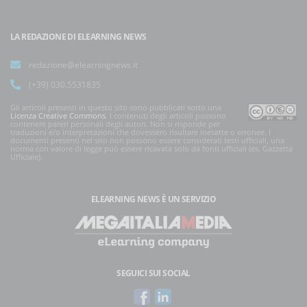
LA REDAZIONE DI ELEARNING NEWS
redazione@elearningnews.it
(+39) 030.5531835
Gli articoli presenti in questo sito sono pubblicati sotto una
Licenza Creative Commons
. I contenuti degli articoli possono
contenere pareri personali degli autori. Non si risponde per
traduzioni e/o interpretazioni che dovessero risultare inesatte o erronee. I
documenti presenti nel sito non possono essere considerati testi ufficiali, una
norma con valore di legge può essere ricavata solo da fonti ufficiali (es. Gazzetta
Ufficiale).
ELEARNING NEWS
È UN SERVIZIO
SEGUICI SUI SOCIAL