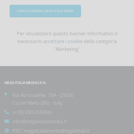
CORSI ELEARNING MEGA ITALIA MEDIA
Per visualizzare questo banner informativo è
necessario
accettare i cookie
della categoria
'Marketing'
MEGA ITALIA MEDIA S.P.A.
Via Roncadelle, 70A - 25030
Castel Mella (BS) - Italy
(+39) 030.2650661
info@megaitaliamedia.it
PEC:
megaitaliamedia@legalmail.it