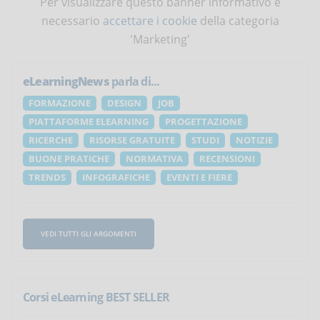
Per visualizzare questo banner informativo è
necessario
accettare i cookie
della categoria
'Marketing'
eLearningNews
parla di...
FORMAZIONE
DESIGN
JOB
PIATTAFORME ELEARNING
PROGETTAZIONE
RICERCHE
RISORSE GRATUITE
STUDI
NOTIZIE
BUONE PRATICHE
NORMATIVA
RECENSIONI
TRENDS
INFOGRAFICHE
EVENTI E FIERE
VEDI TUTTI GLI ARGOMENTI
Corsi eLearning BEST SELLER