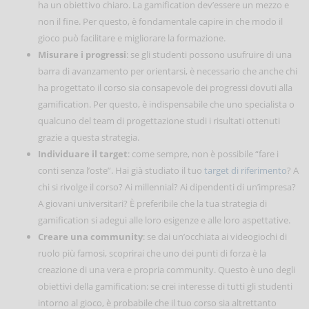
ha un obiettivo chiaro. La gamification dev’essere un mezzo e
non il fine. Per questo, è fondamentale capire in che modo il
gioco può facilitare e migliorare la formazione.
Misurare i progressi
: se gli studenti possono usufruire di una
barra di avanzamento per orientarsi, è necessario che anche chi
ha progettato il corso sia consapevole dei progressi dovuti alla
gamification. Per questo, è indispensabile che uno specialista o
qualcuno del team di progettazione studi i risultati ottenuti
grazie a questa strategia.
Individuare il target
: come sempre, non è possibile “fare i
conti senza l’oste”. Hai già studiato il tuo
target di riferimento
? A
chi si rivolge il corso? Ai millennial? Ai dipendenti di un’impresa?
A giovani universitari? È preferibile che la tua strategia di
gamification si adegui alle loro esigenze e alle loro aspettative.
Creare una community
: se dai un’occhiata ai videogiochi di
ruolo più famosi, scoprirai che uno dei punti di forza è la
creazione di una vera e propria community. Questo è uno degli
obiettivi della gamification: se crei interesse di tutti gli studenti
intorno al gioco, è probabile che il tuo corso sia altrettanto