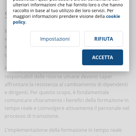
ulteriori informazioni che hai fornito loro o che hanno
raccolto in base al tuo utilizzo dei loro servizi. Per
Sfide e considerazioni
maggiori informazioni prendere visione della
cookie
policy
.
Mentre la formazione in tempo reale offre numerosi
Impostazioni
RIFIUTA
vantaggi, ci sono anche sfide e considerazioni
importanti da affrontare per garantire
un’implementazione efficace e di qualità.
ACCETTA
Per
superare le barriere all’implementazione
, i
responsabili delle risorse umane devono saper
affrontare la resistenza al cambiamento di dipendenti
e dirigenti. Per questo scopo, è fondamentale
comunicare chiaramente i benefici della formazione in
tempo reale e coinvolgere attivamente il personale nel
processo di transizione.
L’implementazione della formazione in tempo reale