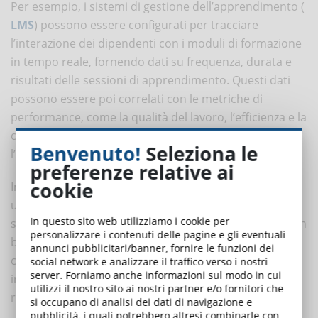
Per esempio, i sistemi di gestione dell’apprendimento (
LMS
) possono essere configurati per tracciare
l’interazione dei dipendenti con i moduli di formazione
in tempo reale, fornendo dati su frequenza, durata e
risultati delle sessioni di apprendimento. Questi dati
possono essere poi correlati con le metriche di
performance, come la qualità del lavoro, l’efficienza e la
capacità di risolvere problemi complessi, per valutare
Benvenuto!
Seleziona le
l’efficacia della formazione.
preferenze relative ai
cookie
Inoltre, la formazione in tempo reale può essere
utilizzata per supportare processi di valutazione basati
In questo sito web utilizziamo i cookie per
su obiettivi e risultati, dove i dipendenti sono valutati in
personalizzare i contenuti delle pagine e gli eventuali
base al raggiungimento di obiettivi specifici. In questo
annunci pubblicitari/banner, fornire le funzioni dei
contesto, la formazione in tempo reale fornisce agli
social network e analizzare il traffico verso i nostri
server. Forniamo anche informazioni sul modo in cui
impiegati le risorse e le competenze necessarie per
utilizzi il nostro sito ai nostri partner e/o fornitori che
raggiungere questi obiettivi in modo più efficace.
si occupano di analisi dei dati di navigazione e
pubblicità, i quali potrebbero altresì combinarle con