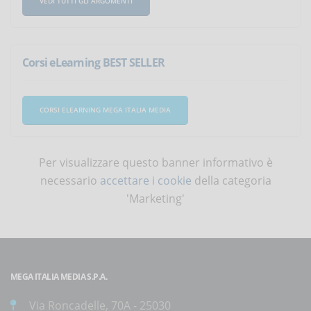
VEDI TUTTI GLI ARGOMENTI
Corsi eLearning BEST SELLER
CORSI ELEARNING MEGA ITALIA MEDIA
Per visualizzare questo banner informativo è
necessario
accettare i cookie
della categoria
'Marketing'
MEGA ITALIA MEDIA S.P.A.
Via Roncadelle, 70A - 25030