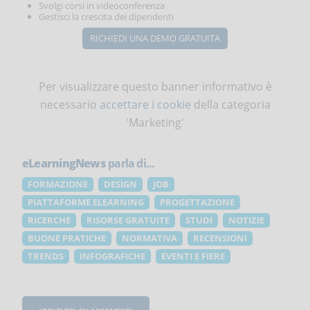
Svolgi corsi in videoconferenza
Gestisci la crescita dei dipendenti
RICHIEDI UNA DEMO GRATUITA
Per visualizzare questo banner informativo è
necessario
accettare i cookie
della categoria
'Marketing'
eLearningNews
parla di...
FORMAZIONE
DESIGN
JOB
PIATTAFORME ELEARNING
PROGETTAZIONE
RICERCHE
RISORSE GRATUITE
STUDI
NOTIZIE
BUONE PRATICHE
NORMATIVA
RECENSIONI
TRENDS
INFOGRAFICHE
EVENTI E FIERE