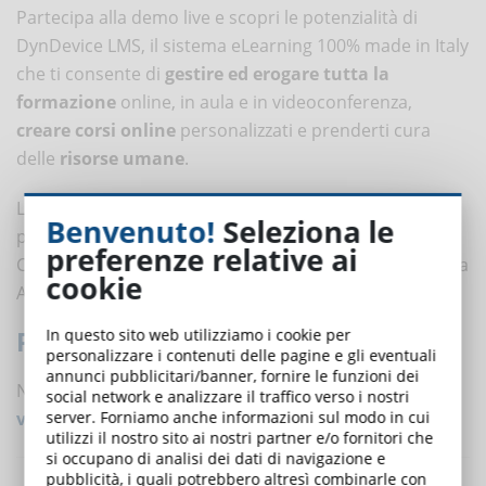
Partecipa alla demo live e scopri le potenzialità di
DynDevice LMS, il sistema eLearning 100% made in Italy
che ti consente di
gestire ed erogare tutta la
formazione
online, in aula e in videoconferenza,
creare corsi online
personalizzati e prenderti cura
delle
risorse umane
.
La piattaforma include un catalogo con oltre 250 corsi
Benvenuto!
Seleziona le
per la formazione aziendale su Sicurezza sul lavoro,
preferenze relative ai
Compliance e Qualità, Digital Transformation, Sicurezza
cookie
Alimentare, Soft Skill.
PRENOTA ORA IL TUO POSTO!
In questo sito web utilizziamo i cookie per
personalizzare i contenuti delle pagine e gli eventuali
annunci pubblicitari/banner, fornire le funzioni dei
Non vieni ad Ambiente Lavoro?
Prenota una demo in
social network e analizzare il traffico verso i nostri
videocall di DynDevice LMS!
server. Forniamo anche informazioni sul modo in cui
utilizzi il nostro sito ai nostri partner e/o fornitori che
si occupano di analisi dei dati di navigazione e
pubblicità, i quali potrebbero altresì combinarle con