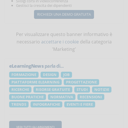
Svolgi corsi in videoconferenza
Gestisci la crescita dei dipendenti
RICHIEDI UNA DEMO GRATUITA
Per visualizzare questo banner informativo è
necessario
accettare i cookie
della categoria
'Marketing'
eLearningNews
parla di...
FORMAZIONE
DESIGN
JOB
PIATTAFORME ELEARNING
PROGETTAZIONE
RICERCHE
RISORSE GRATUITE
STUDI
NOTIZIE
BUONE PRATICHE
NORMATIVA
RECENSIONI
TRENDS
INFOGRAFICHE
EVENTI E FIERE
VEDI TUTTI GLI ARGOMENTI