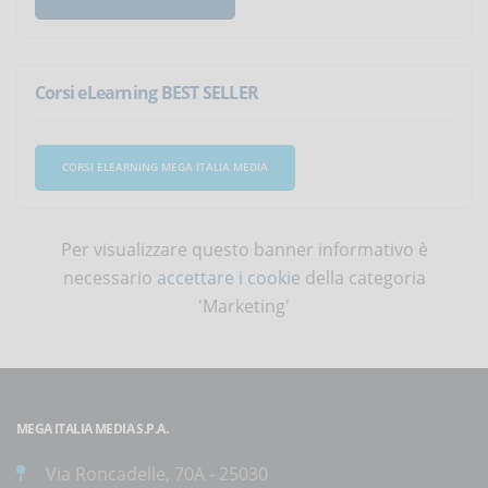
Corsi eLearning BEST SELLER
CORSI ELEARNING MEGA ITALIA MEDIA
Per visualizzare questo banner informativo è
necessario
accettare i cookie
della categoria
'Marketing'
MEGA ITALIA MEDIA S.P.A.
Via Roncadelle, 70A - 25030