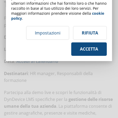
Ti occupi di Risorse Umane?
ulteriori informazioni che hai fornito loro o che hanno
raccolto in base al tuo utilizzo dei loro servizi. Per
maggiori informazioni prendere visione della
cookie
Partecipa alla demo live “DynDevice LMS HR:
policy
.
piattaforma per la gestione delle risorse umane”
Impostazioni
RIFIUTA
Durata
: 30 minuti
ACCETTA
Luogo
: Bologna Fiere - Stand A45 (Padiglione 21)
Data
:
Accedi al calendario
Destinatari
: HR manager, Responsabili della
formazione
Partecipa alla demo live e scopri le funzionalità di
DynDevice LMS specifiche per la
gestione delle risorse
umane della tua azienda
. La piattaforma consente di
gestire anagrafiche, presenze e visite mediche,