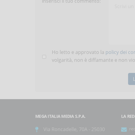
Inserisci il tuo commento:
Ho letto e approvato la
policy dei c
volgarità, non è diffamante e non viola
MEGA ITALIA MEDIA S.P.A.
LA RED
Via Roncadelle, 70A - 25030
re