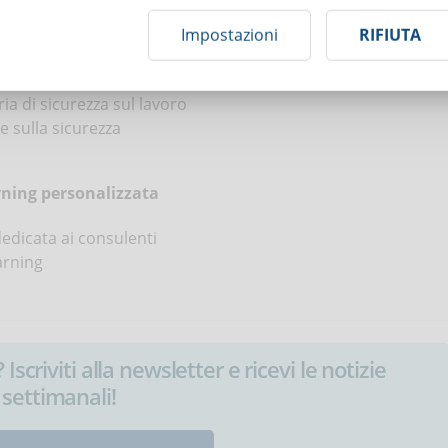
nsulenti e clienti
Impostazioni
RIFIUTA
?
ia di sicurezza sul lavoro
ne sulla sicurezza
rning personalizzata
dedicata ai consulenti
arning
Iscriviti alla newsletter e ricevi le notizie
settimanali!