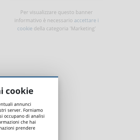
Per visualizzare questo banner
informativo è necessario
accettare i
cookie
della categoria 'Marketing'
ai cookie
ventuali annunci
ostri server. Forniamo
 si occupano di analisi
formazioni che hai
ormazioni prendere