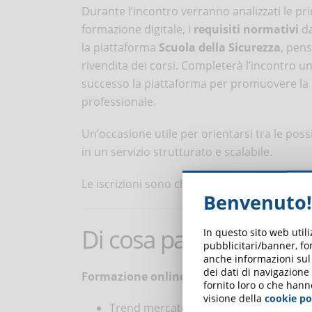
Durante l’incontro verranno analizzati le pr
formazione digitale, i
requisiti normativi
da
la piattaforma
Scuola della Sicurezza
, pens
rivendita dei corsi. Completerà l’incontro u
successo la piattaforma per promuovere la p
professionale.
Un’occasione utile per orientarsi tra le poss
in un servizio strutturato e scalabile.
Le iscrizioni sono chiuse. Per ricevere la re
Benvenuto!
Di cosa parleremo
In questo sito web util
pubblicitari/banner, for
anche informazioni sul m
dei dati di navigazione
Formazione online sulla sicurezza: trend 
fornito loro o che hann
visione della
cookie po
Trend mercato formazione online