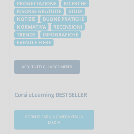
PROGETTAZIONE
RICERCHE
RISORSE GRATUITE
STUDI
NOTIZIE
BUONE PRATICHE
NORMATIVA
RECENSIONI
TRENDS
INFOGRAFICHE
EVENTI E FIERE
VEDI TUTTI GLI ARGOMENTI
Corsi eLearning BEST SELLER
CORSI ELEARNING MEGA ITALIA
MEDIA