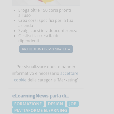
Eroga oltre 150 corsi pronti
all'uso
Crea corsi specifici per la tua
azienda
Svolgi corsi in videoconferenza
Gestisci la crescita dei
dipendenti
RICHIEDI UNA DEMO GRATUITA
Per visualizzare questo banner
informativo è necessario
accettare i
cookie
della categoria 'Marketing'
eLearningNews
parla di...
FORMAZIONE
DESIGN
JOB
PIATTAFORME ELEARNING