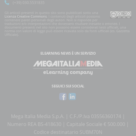
(+39) 030.5531835
Gli articoli presenti in questo sito sono pubblicati sotto una
Licenza Creative Commons
. I contenuti degli articoli possono
contenere pareri personali degli autori. Non si risponde per
traduzioni e/o interpretazioni che dovessero risultare inesatte o erronee. I
documenti presenti nel sito non possono essere considerati testi ufficiali, una
norma con valore di legge può essere ricavata solo da fonti ufficiali (es. Gazzetta
Ufficiale).
ELEARNING NEWS
È UN SERVIZIO
SEGUICI SUI SOCIAL
Mega Italia Media S.p.A. | C.F./P.Iva 03556360174 |
Numero REA BS-418630 | Capitale Sociale € 500.000 |
Codice destinatario SUBM70N