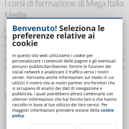
I corsi di formazione di Mega Italia
Media
Benvenuto!
Seleziona le
Per accompagnare le aziende in questo percorso,
preferenze relative ai
Mega Italia Media
propone una gamma di corsi
cookie
eLearning sulla sostenibilità pensati per fornire
strumenti pratici e conoscenze aggiornate. Questi corsi
In questo sito web utilizziamo i cookie per
aiutano le organizzazioni a comprendere, comunicare e
personalizzare i contenuti delle pagine e gli eventuali
annunci pubblicitari/banner, fornire le funzioni dei
applicare i principi della sostenibilità, contribuendo alla
social network e analizzare il traffico verso i nostri
creazione di un ambiente di lavoro più responsabile e
server. Forniamo anche informazioni sul modo in cui
consapevole.
utilizzi il nostro sito ai nostri partner e/o fornitori che
si occupano di analisi dei dati di navigazione e
pubblicità, i quali potrebbero altresì combinarle con
CORSI A TEMA SOSTENIBILITÀ
ulteriori informazioni che hai fornito loro o che hanno
raccolto in base al tuo utilizzo dei loro servizi. Per
Il viaggio della sostenibilità
(1 ora)
maggiori informazioni prendere visione della
cookie
Introduzione ai concetti chiave e alla loro applicazione in
policy
.
ambito aziendale. Impara a gestire in modo integrato risorse