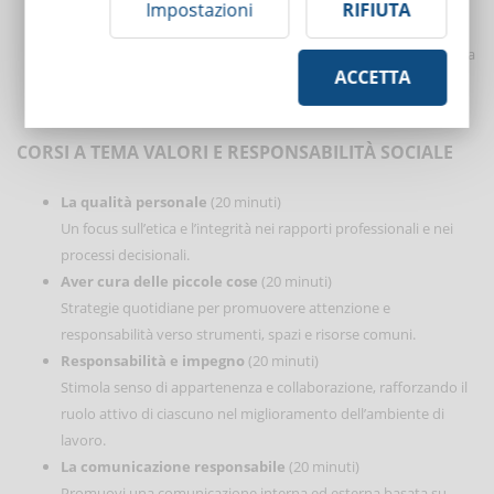
naturali, umane e finanziarie.
Impostazioni
RIFIUTA
Protagonisti della sostenibilità
(7,5 ore)
Percorso approfondito sugli Obiettivi dell’Agenda 2030. Analizza
ACCETTA
sfide, strumenti e buone pratiche per generare valore
ambientale, sociale ed economico.
CORSI A TEMA VALORI E RESPONSABILITÀ SOCIALE
La qualità personale
(20 minuti)
Un focus sull’etica e l’integrità nei rapporti professionali e nei
processi decisionali.
Aver cura delle piccole cose
(20 minuti)
Strategie quotidiane per promuovere attenzione e
responsabilità verso strumenti, spazi e risorse comuni.
Responsabilità e impegno
(20 minuti)
Stimola senso di appartenenza e collaborazione, rafforzando il
ruolo attivo di ciascuno nel miglioramento dell’ambiente di
lavoro.
La comunicazione responsabile
(20 minuti)
Promuovi una comunicazione interna ed esterna basata su