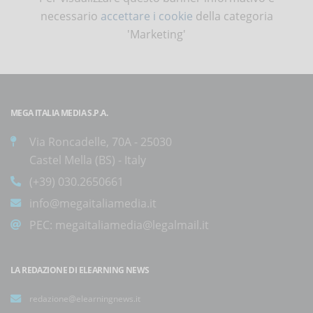
necessario
accettare i cookie
della categoria
'Marketing'
MEGA ITALIA MEDIA S.P.A.
Via Roncadelle, 70A - 25030
Castel Mella (BS) - Italy
(+39) 030.2650661
info@megaitaliamedia.it
PEC:
megaitaliamedia@legalmail.it
LA REDAZIONE DI ELEARNING NEWS
redazione@elearningnews.it