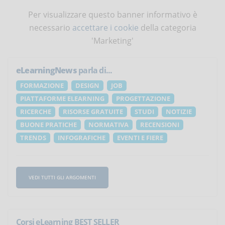
Per visualizzare questo banner informativo è
necessario
accettare i cookie
della categoria
'Marketing'
eLearningNews
parla di...
FORMAZIONE
DESIGN
JOB
PIATTAFORME ELEARNING
PROGETTAZIONE
RICERCHE
RISORSE GRATUITE
STUDI
NOTIZIE
BUONE PRATICHE
NORMATIVA
RECENSIONI
TRENDS
INFOGRAFICHE
EVENTI E FIERE
VEDI TUTTI GLI ARGOMENTI
Corsi eLearning BEST SELLER