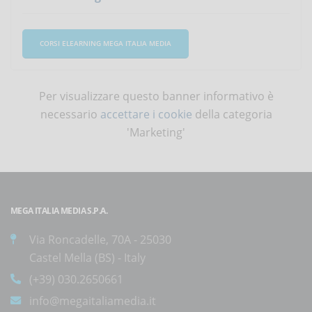
CORSI ELEARNING MEGA ITALIA MEDIA
Per visualizzare questo banner informativo è
necessario
accettare i cookie
della categoria
'Marketing'
MEGA ITALIA MEDIA S.P.A.
Via Roncadelle, 70A - 25030
Castel Mella (BS) - Italy
(+39) 030.2650661
info@megaitaliamedia.it