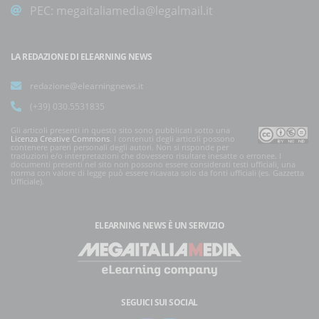
PEC:
megaitaliamedia@legalmail.it
LA REDAZIONE DI ELEARNING NEWS
redazione@elearningnews.it
(+39) 030.5531835
Gli articoli presenti in questo sito sono pubblicati sotto una
Licenza Creative Commons
. I contenuti degli articoli possono
contenere pareri personali degli autori. Non si risponde per
traduzioni e/o interpretazioni che dovessero risultare inesatte o erronee. I
documenti presenti nel sito non possono essere considerati testi ufficiali, una
norma con valore di legge può essere ricavata solo da fonti ufficiali (es. Gazzetta
Ufficiale).
ELEARNING NEWS
È UN SERVIZIO
SEGUICI SUI SOCIAL