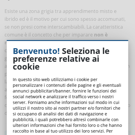
Esiste una zona grigia tra apprendimento misto e
ibrido ed è il motivo per cui sono spesso accomunati,
se non presi come interscambiabili. La caratteristica
comune è il concetto che per imparare
non è
necessario essere fisicamente presenti in classe
, ma
Benvenuto!
Seleziona le
che si può apprendere anche online e a distanza, in
preferenze relative ai
generale. Mentre l’apprendimento blended si limita
cookie
all’utilizzo di entrambe le modalità di apprendimento in
presenza e a distanza, l’apprendimento ibrido va oltre
In questo sito web utilizziamo i cookie per
la questione reale-virtuale e abbraccia anche il tipo di
personalizzare i contenuti delle pagine e gli eventuali
apprendimento che si può ottenere e che non è solo
annunci pubblicitari/banner, fornire le funzioni dei
social network e analizzare il traffico verso i nostri
formale, ma anche legato agli scambi e alle esperienze
server. Forniamo anche informazioni sul modo in cui
che si fanno online, offline, a distanza, in aula, sul posto
utilizzi il nostro sito ai nostri partner e/o fornitori che
di lavoro e non.
si occupano di analisi dei dati di navigazione e
pubblicità, i quali potrebbero altresì combinarle con
ulteriori informazioni che hai fornito loro o che hanno
raccolto in base al tuo utilizzo dei loro servizi. Per