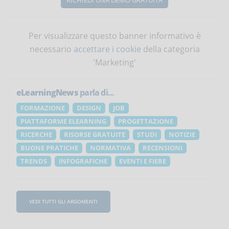
RICHIEDI UNA DEMO GRATUITA
Per visualizzare questo banner informativo è
necessario
accettare i cookie
della categoria
'Marketing'
eLearningNews
parla di...
FORMAZIONE
DESIGN
JOB
PIATTAFORME ELEARNING
PROGETTAZIONE
RICERCHE
RISORSE GRATUITE
STUDI
NOTIZIE
BUONE PRATICHE
NORMATIVA
RECENSIONI
TRENDS
INFOGRAFICHE
EVENTI E FIERE
VEDI TUTTI GLI ARGOMENTI