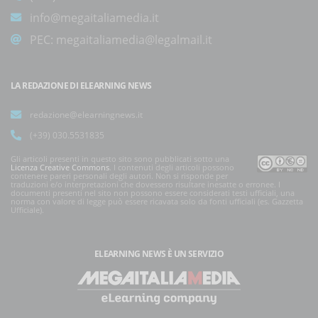
info@megaitaliamedia.it
PEC:
megaitaliamedia@legalmail.it
LA REDAZIONE DI ELEARNING NEWS
redazione@elearningnews.it
(+39) 030.5531835
Gli articoli presenti in questo sito sono pubblicati sotto una
Licenza Creative Commons
. I contenuti degli articoli possono
contenere pareri personali degli autori. Non si risponde per
traduzioni e/o interpretazioni che dovessero risultare inesatte o erronee. I
documenti presenti nel sito non possono essere considerati testi ufficiali, una
norma con valore di legge può essere ricavata solo da fonti ufficiali (es. Gazzetta
Ufficiale).
ELEARNING NEWS
È UN SERVIZIO