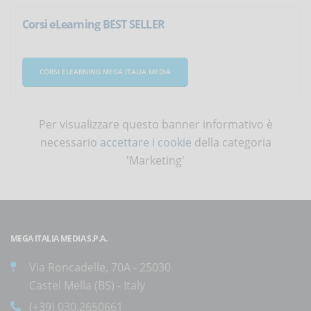
Corsi eLearning BEST SELLER
CORSI ELEARNING MEGA ITALIA MEDIA
Per visualizzare questo banner informativo è
necessario
accettare i cookie
della categoria
'Marketing'
MEGA ITALIA MEDIA S.P.A.
Via Roncadelle, 70A - 25030
Castel Mella (BS) - Italy
(+39) 030.2650661