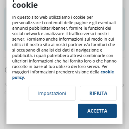
cookie
Ti è piaciuto questo articolo? Iscriviti alla
In questo sito web utilizziamo i cookie per
newsletter e ricevi le notizie settimanali!
personalizzare i contenuti delle pagine e gli eventuali
annunci pubblicitari/banner, fornire le funzioni dei
social network e analizzare il traffico verso i nostri
server. Forniamo anche informazioni sul modo in cui
ISCRIVITI ALLA NEWSLETTER
utilizzi il nostro sito ai nostri partner e/o fornitori che
si occupano di analisi dei dati di navigazione e
pubblicità, i quali potrebbero altresì combinarle con
ulteriori informazioni che hai fornito loro o che hanno
raccolto in base al tuo utilizzo dei loro servizi. Per
Commenti:
maggiori informazioni prendere visione della
cookie
policy
.
Nessun commento è ancora presente. Scrivi tu il primo
commento a questo articolo!
Impostazioni
RIFIUTA
ACCETTA
Pubblica un commento