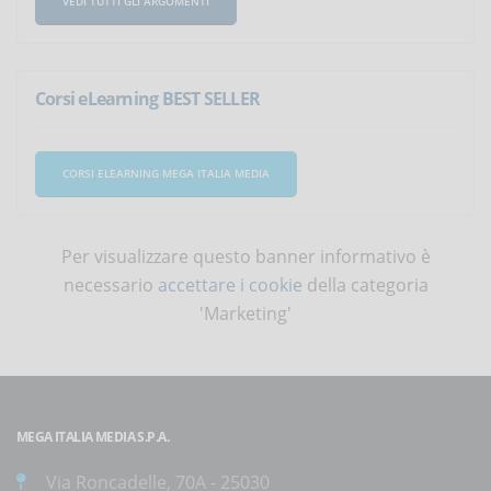
VEDI TUTTI GLI ARGOMENTI
Corsi eLearning BEST SELLER
CORSI ELEARNING MEGA ITALIA MEDIA
Per visualizzare questo banner informativo è
necessario
accettare i cookie
della categoria
'Marketing'
MEGA ITALIA MEDIA S.P.A.
Via Roncadelle, 70A - 25030