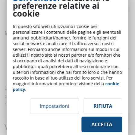
preferenze relative ai
consolidano contenuti teorici.
cookie
Valutazione finale:
per testare competenze cognitive e
trasversali attraverso scenari realistici e interattivi.
In questo sito web utilizziamo i cookie per
personalizzare i contenuti delle pagine e gli eventuali
Modalità sincrone e asincrone:
annunci pubblicitari/banner, fornire le funzioni dei
social network e analizzare il traffico verso i nostri
In sessioni
sincrone
, il gruppo interagisce in tempo reale,
server. Forniamo anche informazioni sul modo in cui
favorendo la comunicazione e il team working.
utilizzi il nostro sito ai nostri partner e/o fornitori che
si occupano di analisi dei dati di navigazione e
In modalità
asincrona
, i partecipanti affrontano enigmi
pubblicità, i quali potrebbero altresì combinarle con
individuali o a gruppi virtuali distribuiti nel tempo, sviluppando
ulteriori informazioni che hai fornito loro o che hanno
autonomia e capacità di problem-solving indipendente.
raccolto in base al tuo utilizzo dei loro servizi. Per
maggiori informazioni prendere visione della
cookie
L’integrazione è efficace quando le Escape Room sono
policy
.
collegate direttamente ai contenuti del corso e ai
risultati attesi, evitando esperienze ludiche isolate.
Impostazioni
RIFIUTA
Valutazione dell’apprendimento
ACCETTA