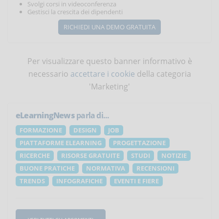
Svolgi corsi in videoconferenza
Gestisci la crescita dei dipendenti
RICHIEDI UNA DEMO GRATUITA
Per visualizzare questo banner informativo è
necessario
accettare i cookie
della categoria
'Marketing'
eLearningNews
parla di...
FORMAZIONE
DESIGN
JOB
PIATTAFORME ELEARNING
PROGETTAZIONE
RICERCHE
RISORSE GRATUITE
STUDI
NOTIZIE
BUONE PRATICHE
NORMATIVA
RECENSIONI
TRENDS
INFOGRAFICHE
EVENTI E FIERE