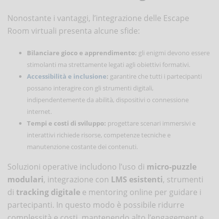
Nonostante i vantaggi, l’integrazione delle Escape
Room virtuali presenta alcune sfide:
Bilanciare gioco e apprendimento:
gli enigmi devono essere
stimolanti ma strettamente legati agli obiettivi formativi.
Accessibilità e inclusione
:
garantire che tutti i partecipanti
possano interagire con gli strumenti digitali,
indipendentemente da abilità, dispositivi o connessione
internet.
Tempi e costi di sviluppo:
progettare scenari immersivi e
interattivi richiede risorse, competenze tecniche e
manutenzione costante dei contenuti.
Soluzioni operative includono l’uso di
micro-puzzle
modulari
, integrazione con
LMS esistenti
, strumenti
di
tracking digitale
e mentoring online per guidare i
partecipanti. In questo modo è possibile ridurre
complessità e costi, mantenendo alto l’engagement e