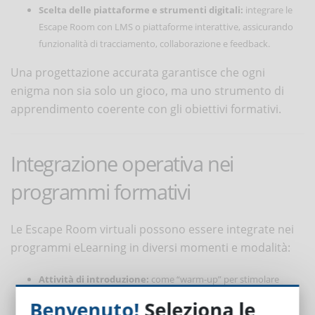
Scelta delle piattaforme e strumenti digitali:
integrare le
Escape Room con LMS o piattaforme interattive, assicurando
funzionalità di tracciamento, collaborazione e feedback.
Una progettazione accurata garantisce che ogni
enigma non sia solo un gioco, ma uno strumento di
apprendimento coerente con gli obiettivi formativi.
Integrazione operativa nei
programmi formativi
Le Escape Room virtuali possono essere integrate nei
programmi eLearning in diversi momenti e modalità:
Attività di introduzione:
come “warm-up” per stimolare
interesse e familiarizzare con i concetti chiave del corso.
Benvenuto!
Seleziona le
Moduli intermedi:
come esercitazioni pratiche che