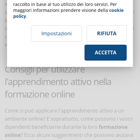
interesse, legata all'argomento del corso, o di lavorare
raccolto in base al tuo utilizzo dei loro servizi. Per
maggiori informazioni prendere visione della
cookie
su un problema al di fuori della classe, e di presentare i
policy
.
loro risultati durante una prossima sessione di lezione
online. In questo modo gli studenti possono collegare i
Impostazioni
RIFIUTA
contenuti del corso ai loro interessi e alle loro
esperienze di vita e imparare dai loro compagni.
ACCETTA
Consigli per utilizzare
l'apprendimento attivo nella
formazione online
Come si può applicare l'apprendimento attivo a un
ambiente online? E soprattutto, come possono i vostri
dipendenti beneficiarne durante la loro
formazione
online
? Ecco alcuni suggerimenti che possono aiutarvi