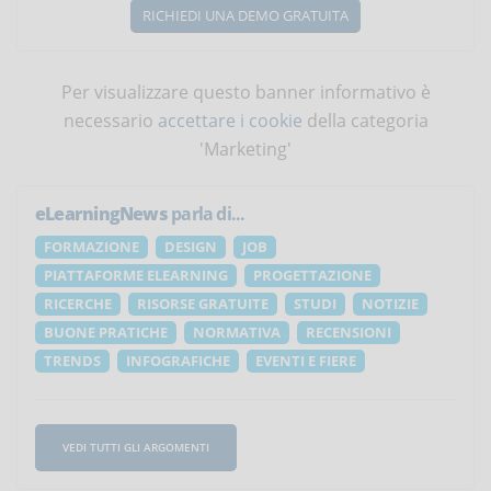
RICHIEDI UNA DEMO GRATUITA
Per visualizzare questo banner informativo è
necessario
accettare i cookie
della categoria
'Marketing'
eLearningNews
parla di...
FORMAZIONE
DESIGN
JOB
PIATTAFORME ELEARNING
PROGETTAZIONE
RICERCHE
RISORSE GRATUITE
STUDI
NOTIZIE
BUONE PRATICHE
NORMATIVA
RECENSIONI
TRENDS
INFOGRAFICHE
EVENTI E FIERE
VEDI TUTTI GLI ARGOMENTI