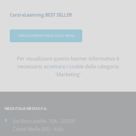
Corsi eLearning BEST SELLER
CORSI ELEARNING MEGA ITALIA MEDIA
Per visualizzare questo banner informativo è
necessario
accettare i cookie
della categoria
'Marketing'
MEGA ITALIA MEDIA S.P.A.
Via Roncadelle, 70A - 25030
Castel Mella (BS) - Italy