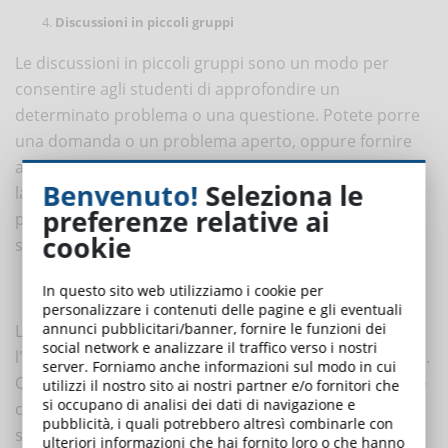
Discussioni in piccoli gruppi
Le discussioni in piccoli gruppi sono un modo per
consentire agli studenti di approfondire un
determinato problema o una questione. Potete porre
una domanda o un problema aperto, oppure fornire
agli studenti uno scenario o un caso di studio su cui
Benvenuto!
Seleziona le
lavorare. La durata dipende dal compito. I gruppi
preferenze relative ai
possono poi presentare i loro risultati o le loro
cookie
scoperte al resto della classe.
Presentazioni brevi degli studenti
In questo sito web utilizziamo i cookie per
personalizzare i contenuti delle pagine e gli eventuali
annunci pubblicitari/banner, fornire le funzioni dei
Le presentazioni brevi offrono agli studenti
social network e analizzare il traffico verso i nostri
l'opportunità di impegnarsi nell'insegnamento tra pari.
server. Forniamo anche informazioni sul modo in cui
Questo tipo di attività invita gli studenti a sintetizzare e
utilizzi il nostro sito ai nostri partner e/o fornitori che
si occupano di analisi dei dati di navigazione e
comunicare le loro conoscenze. Si può chiedere agli
pubblicità, i quali potrebbero altresì combinarle con
studenti di fare una ricerca su una questione di loro
ulteriori informazioni che hai fornito loro o che hanno