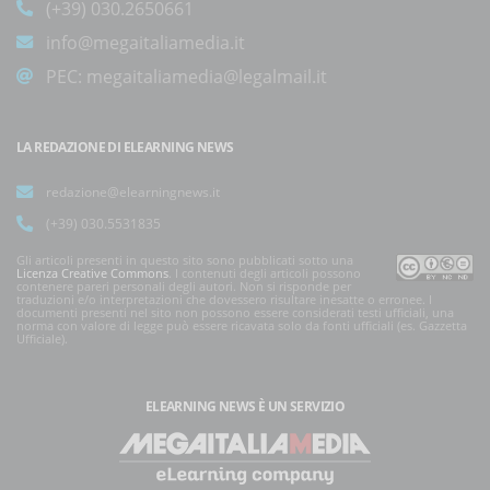
(+39) 030.2650661
info@megaitaliamedia.it
PEC:
megaitaliamedia@legalmail.it
LA REDAZIONE DI ELEARNING NEWS
redazione@elearningnews.it
(+39) 030.5531835
Gli articoli presenti in questo sito sono pubblicati sotto una
Licenza Creative Commons
. I contenuti degli articoli possono
contenere pareri personali degli autori. Non si risponde per
traduzioni e/o interpretazioni che dovessero risultare inesatte o erronee. I
documenti presenti nel sito non possono essere considerati testi ufficiali, una
norma con valore di legge può essere ricavata solo da fonti ufficiali (es. Gazzetta
Ufficiale).
ELEARNING NEWS
È UN SERVIZIO