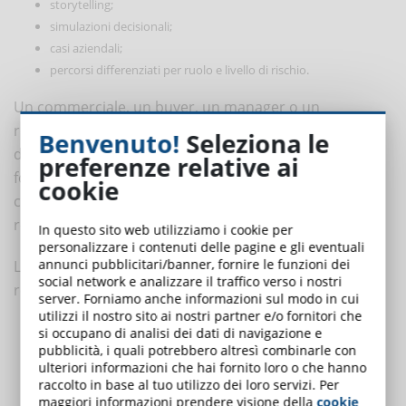
storytelling;
simulazioni decisionali;
casi aziendali;
percorsi differenziati per ruolo e livello di rischio.
Un commerciale, un buyer, un manager o un
responsabile HR affrontano rischi compliance
Benvenuto!
Seleziona le
differenti e devono prendere decisioni diverse. La
preferenze relative ai
formazione deve quindi essere progettata tenendo
cookie
conto dei contesti operativi reali e delle specifiche
responsabilità delle persone.
In questo sito web utilizziamo i cookie per
personalizzare i contenuti delle pagine e gli eventuali
annunci pubblicitari/banner, fornire le funzioni dei
L’obiettivo non è soltanto spiegare “cosa prevede la
social network e analizzare il traffico verso i nostri
regola”, ma aiutare il lavoratore a capire:
server. Forniamo anche informazioni sul modo in cui
utilizzi il nostro sito ai nostri partner e/o fornitori che
come riconoscere una situazione critica;
si occupano di analisi dei dati di navigazione e
pubblicità, i quali potrebbero altresì combinarle con
quali decisioni assumere;
ulteriori informazioni che hai fornito loro o che hanno
quali conseguenze possono derivare da comportamenti
raccolto in base al tuo utilizzo dei loro servizi. Per
scorretti;
maggiori informazioni prendere visione della
cookie