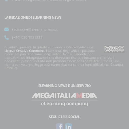
LA REDAZIONE DI ELEARNING NEWS
redazione@elearningnews.it
(+39) 030.5531835
Gli articoli presenti in questo sito sono pubblicati sotto una
Licenza Creative Commons
. I contenuti degli articoli possono
contenere pareri personali degli autori. Non si risponde per
traduzioni e/o interpretazioni che dovessero risultare inesatte o erronee. I
documenti presenti nel sito non possono essere considerati testi ufficiali, una
norma con valore di legge può essere ricavata solo da fonti ufficiali (es. Gazzetta
Ufficiale).
ELEARNING NEWS
È UN SERVIZIO
SEGUICI SUI SOCIAL