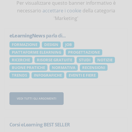
Per visualizzare questo banner informativo è
necessario
accettare i cookie
della categoria
'Marketing'
eLearningNews
parla di...
FORMAZIONE
DESIGN
JOB
PIATTAFORME ELEARNING
PROGETTAZIONE
RICERCHE
RISORSE GRATUITE
STUDI
NOTIZIE
BUONE PRATICHE
NORMATIVA
RECENSIONI
TRENDS
INFOGRAFICHE
EVENTI E FIERE
VEDI TUTTI GLI ARGOMENTI
Corsi eLearning BEST SELLER