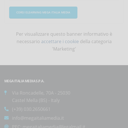
CORSI ELEARNING MEGA ITALIA MEDIA
Per visualizzare questo banner informativo è
necessario
accettare i cookie
della categoria
'Marketing'
MEGA ITALIA MEDIA S.P.A.
Via Roncadelle, 70A - 25030
Castel Mella (BS) - Italy
(+39) 030.2650661
info@megaitaliamedia.it
PEC:
megaitaliamedia@legalmail.it