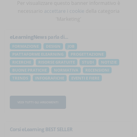
Per visualizzare questo banner informativo è
necessario
accettare i cookie
della categoria
'Marketing'
eLearningNews
parla di...
FORMAZIONE
DESIGN
JOB
PIATTAFORME ELEARNING
PROGETTAZIONE
RICERCHE
RISORSE GRATUITE
STUDI
NOTIZIE
BUONE PRATICHE
NORMATIVA
RECENSIONI
TRENDS
INFOGRAFICHE
EVENTI E FIERE
VEDI TUTTI GLI ARGOMENTI
Corsi eLearning BEST SELLER