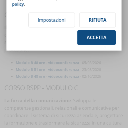
Modulo A 28 ore | Videoconferenza
- 21/05/2026
policy
.
CORSO RSPP E ASPP - MODULO B
Impostazioni
RIFIUTA
Il cuore tecnico della sicurezza
. Focus sulle
competenze tecniche necessarie per valutare i rischi
ACCETTA
specifici e individuare le misure di prevenzione e
protezione.
Modulo B 48 ore - videoconferenza
- 05/03/2026
Modulo B 51 ore - videoconferenza
- 25/03/2026
Modulo B 48 ore - videoconferenza
- 02/10/2026
CORSO RSPP - MODULO C
La forza della comunicazione
. Sviluppa le
competenze gestionali, relazionali e comunicative per
coordinare il sistema di sicurezza aziendale, progettare
la formazione e trasformare la sicurezza in una cultura