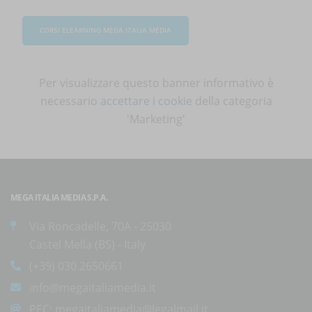
CORSI ELEARNING MEGA ITALIA MEDIA
Per visualizzare questo banner informativo è
necessario
accettare i cookie
della categoria
'Marketing'
MEGA ITALIA MEDIA S.P.A.
Via Roncadelle, 70A - 25030
Castel Mella (BS) - Italy
(+39) 030.2650661
info@megaitaliamedia.it
PEC:
megaitaliamedia@legalmail.it