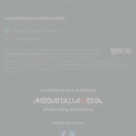
LA REDAZIONE DI ELEARNING NEWS
redazione@elearningnews.it
(+39) 030.5531835
Gli articoli presenti in questo sito sono pubblicati sotto una
Licenza Creative Commons
. I contenuti degli articoli possono
contenere pareri personali degli autori. Non si risponde per
traduzioni e/o interpretazioni che dovessero risultare inesatte o erronee. I
documenti presenti nel sito non possono essere considerati testi ufficiali, una
norma con valore di legge può essere ricavata solo da fonti ufficiali (es. Gazzetta
Ufficiale).
ELEARNING NEWS
È UN SERVIZIO
SEGUICI SUI SOCIAL