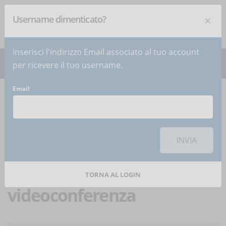
×
Username dimenticato?
NEWSLETTER
Iscriviti
!
Inserisci l'indirizzo Email associato al tuo account
per ricevere il tuo username.
Email
Home
Articoli
Articolo
Per utilizzare questa funzionalità di condivisione sui social network è
necessario
accettare i cookie
della categoria 'Marketing'
INVIA
Corsi per RSPP:
formazione eLearning e in
TORNA AL LOGIN
videoconferenza