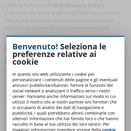
L’offerta formativa di
Corsi Sicurezza Italia
è
progettata per accompagnare gli RSPP lungo tutto il
ciclo di vita della loro qualificazione professionale:
dall’accesso al ruolo fino al mantenimento della
qualifica nel tempo.
Benvenuto!
Seleziona le
CORSO RSPP E ASPP - MODULO A
preferenze relative ai
cookie
Il primo passo per diventare RSPP/ASPP
. Acquisisci le
conoscenze di base per assumere il ruolo di
In questo sito web utilizziamo i cookie per
Responsabile del Servizio di Prevenzione e Protezione o
personalizzare i contenuti delle pagine e gli eventuali
di Addetto al Servizio di Prevenzione e Protezione. Il
annunci pubblicitari/banner, fornire le funzioni dei
social network e analizzare il traffico verso i nostri
modulo è indispensabile e comune a tutti i
server. Forniamo anche informazioni sul modo in cui
macrosettori.
utilizzi il nostro sito ai nostri partner e/o fornitori che
si occupano di analisi dei dati di navigazione e
pubblicità, i quali potrebbero altresì combinarle con
Modulo A 28 ore | ELearning
- Disponibile subito!
ulteriori informazioni che hai fornito loro o che hanno
Modulo A 28 ore | Videoconferenza
- 12/03/2026
raccolto in base al tuo utilizzo dei loro servizi. Per
Modulo A 28 ore | Videoconferenza
- 07/05/2026
maggiori informazioni prendere visione della
cookie