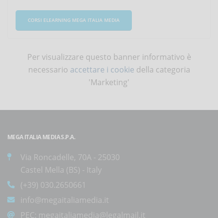
CORSI ELEARNING MEGA ITALIA MEDIA
Per visualizzare questo banner informativo è
necessario
accettare i cookie
della categoria
'Marketing'
MEGA ITALIA MEDIA S.P.A.
Via Roncadelle, 70A - 25030
Castel Mella (BS) - Italy
(+39) 030.2650661
info@megaitaliamedia.it
PEC:
megaitaliamedia@legalmail.it