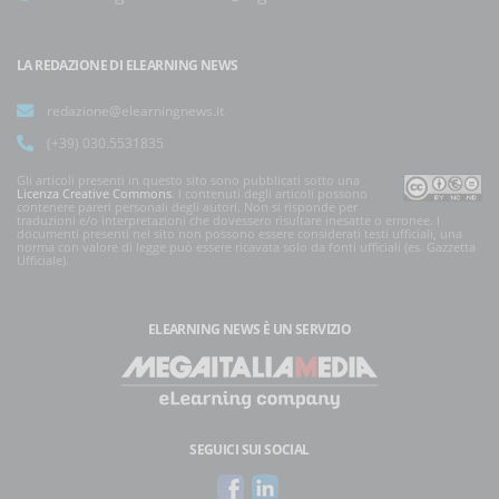
LA REDAZIONE DI ELEARNING NEWS
redazione@elearningnews.it
(+39) 030.5531835
Gli articoli presenti in questo sito sono pubblicati sotto una
Licenza Creative Commons
. I contenuti degli articoli possono
contenere pareri personali degli autori. Non si risponde per
traduzioni e/o interpretazioni che dovessero risultare inesatte o erronee. I
documenti presenti nel sito non possono essere considerati testi ufficiali, una
norma con valore di legge può essere ricavata solo da fonti ufficiali (es. Gazzetta
Ufficiale).
ELEARNING NEWS
È UN SERVIZIO
SEGUICI SUI SOCIAL