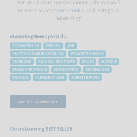
Per visualizzare questo banner informativo è
necessario
accettare i cookie
della categoria
'Marketing'
eLearningNews
parla di...
FORMAZIONE
DESIGN
JOB
PIATTAFORME ELEARNING
PROGETTAZIONE
RICERCHE
RISORSE GRATUITE
STUDI
NOTIZIE
BUONE PRATICHE
NORMATIVA
RECENSIONI
TRENDS
INFOGRAFICHE
EVENTI E FIERE
VEDI TUTTI GLI ARGOMENTI
Corsi eLearning BEST SELLER