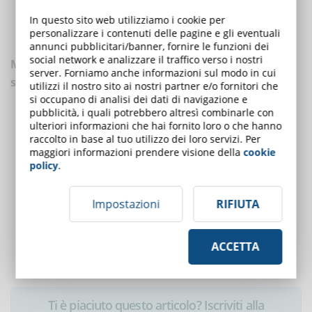
Prevenzione della violenza delle molestie e inserimento di
lavoratori disabili
In questo sito web utilizziamo i cookie per
personalizzare i contenuti delle pagine e gli eventuali
Gli organi di vigilanza e le procedure ispettive
annunci pubblicitari/banner, fornire le funzioni dei
social network e analizzare il traffico verso i nostri
Modulo 2 | Organizzazione e gestione della
server. Forniamo anche informazioni sul modo in cui
sicurezza sul lavoro
utilizzi il nostro sito ai nostri partner e/o fornitori che
si occupano di analisi dei dati di navigazione e
pubblicità, i quali potrebbero altresì combinarle con
Le misure organizzative e gestionali di tutela
ulteriori informazioni che hai fornito loro o che hanno
La gestione del rischio interferenziale e il DUVRI
raccolto in base al tuo utilizzo dei loro servizi. Per
Organizzazione e gestione delle emergenze e del primo
maggiori informazioni prendere visione della
cookie
soccorso
policy
.
Sorveglianza sanitaria
Informazione, formazione e partecipazione di tutti i soggetti
Impostazioni
RIFIUTA
Tecniche e strumenti di comunicazione e informazione
Modelli di organizzazione e gestione di tipo volontario
ACCETTA
Investire in sicurezza
Ti è piaciuto questo articolo? Iscriviti alla